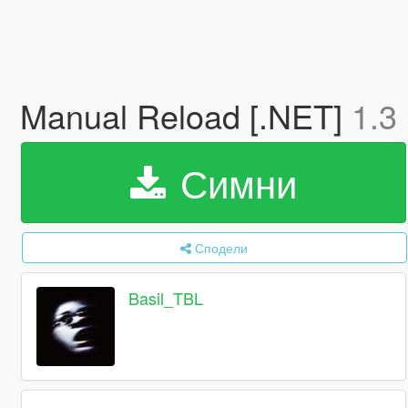
Manual Reload [.NET]
1.3
Симни
Сподели
Basil_TBL