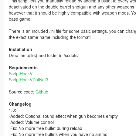
This script lets you manually reload by adding a bullet to every wea
deactivated on the double barrel shotgun and any other weapons
however that it should be highly compatible with weapon mods. Yo
base game.
There is an included .ini file for some basic settings, you can cha
the exact same name including the format!
Installation
Drop the .dll(s) and folder in /scripts/
Requirements
ScriptHookV
ScriptHookVDotNet3
Source code:
Github
Changelog
1.3:
-Added: Optional sound effect when gun becomes empty
-Added: Volume control
-Fix: No more free bullet during reload
-Fix: No more free bullets when you have no ammo