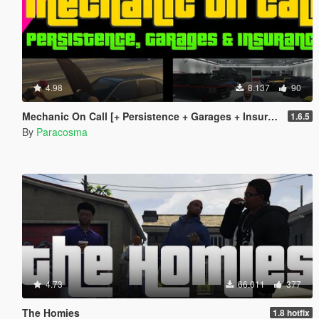
4.98
8.137
90
Mechanic On Call [+ Persistence + Garages + Insurance]
1.6.5
By
Paracosma
4.73
66.011
377
The Homies
1.8 hotfix