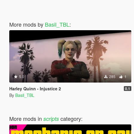
More mods by
Basil_TBL
:
5.0
285
1
Harley Quinn - Injustice 2
0.1
By
Basil_TBL
More mods in
category:
scripts