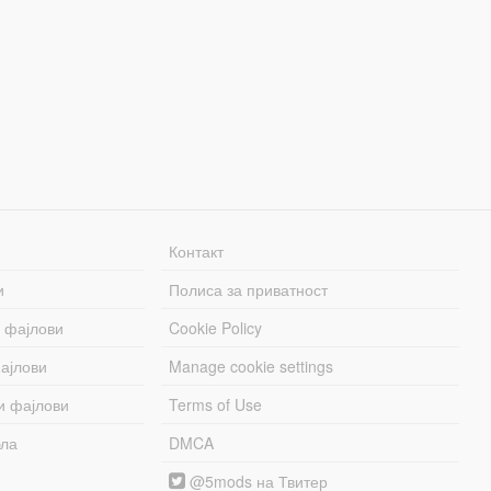
Контакт
и
Полиса за приватност
 фајлови
Cookie Policy
ајлови
Manage cookie settings
и фајлови
Terms of Use
бла
DMCA
@5mods на Твитер