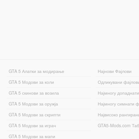
GTA 5 Алатки за модирање
Најнови Фајлови
GTA 5 Модови за коли
Одликувани фајлов
GTA 5 скинови за возила
Најмногу допаднати
GTA 5 Модови за оружја
Најмногу симнати ф
GTA 5 Модови за скрипти
Највисоко рангиран
GTA 5 Модови за играч
GTA5-Mods.com Та
GTA 5 Модови за мапи