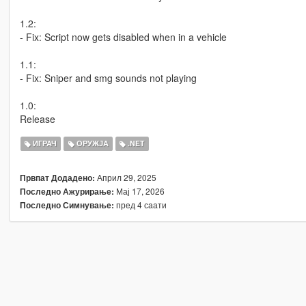
1.2:
- Fix: Script now gets disabled when in a vehicle
1.1:
- Fix: Sniper and smg sounds not playing
1.0:
Release
ИГРАЧ
ОРУЖЈА
.NET
Април 29, 2025
Првпат Додадено:
Мај 17, 2026
Последно Ажурирање:
пред 4 саати
Последно Симнување: