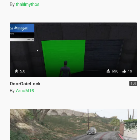
By
thalilmythos
5.0
696
19
DoorGateLock
1.4
By
ArneM16