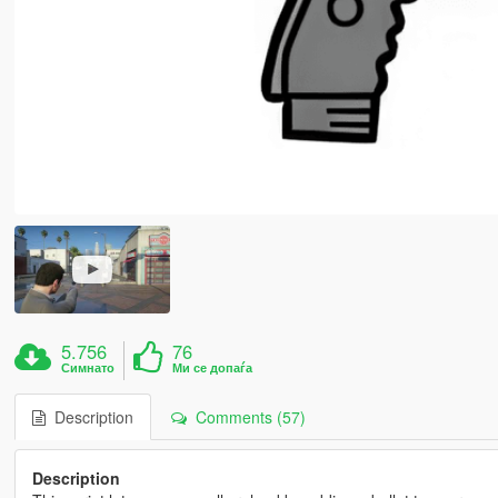
5.756
76
Симнато
Ми се допаѓа
Description
Comments (57)
Description