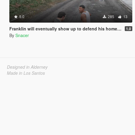
5.0
285
13
Franklin will eventually show up to defend his home but it's a real mod
1.0
By
Snacer
Designed in Alderney
Made in Los Santos