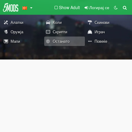
Show Adult
Логирај се
Алатки
Коли
Скинови
Оружја
Скрипти
Играч
Мапи
Останато
Повеќе