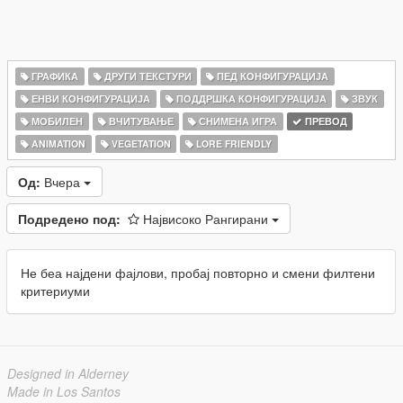
ГРАФИКА
ДРУГИ ТЕКСТУРИ
ПЕД КОНФИГУРАЦИЈА
ЕНВИ КОНФИГУРАЦИЈА
ПОДДРШКА КОНФИГУРАЦИЈА
ЗВУК
МОБИЛЕН
ВЧИТУВАЊЕ
СНИМЕНА ИГРА
ПРЕВОД
ANIMATION
VEGETATION
LORE FRIENDLY
Од:
Вчера
Подредено под:
Највисоко Рангирани
Не беа најдени фајлови, пробај повторно и смени филтени
критериуми
Designed in Alderney
Made in Los Santos