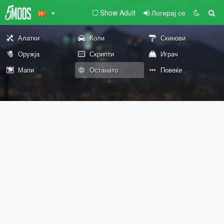
Show Adult
Логирај се
Алатки
Коли
Скинови
Оружја
Скрипти
Играч
Мапи
Останато
Повеќе