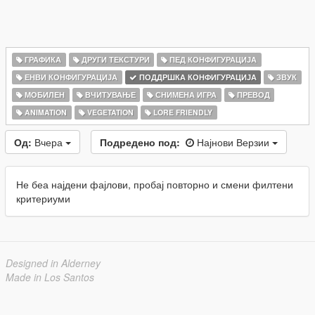
ГРАФИКА
ДРУГИ ТЕКСТУРИ
ПЕД КОНФИГУРАЦИЈА
ЕНВИ КОНФИГУРАЦИЈА
ПОДДРШКА КОНФИГУРАЦИЈА
ЗВУК
МОБИЛЕН
ВЧИТУВАЊЕ
СНИМЕНА ИГРА
ПРЕВОД
ANIMATION
VEGETATION
LORE FRIENDLY
Од:
Вчера
Подредено под:
Најнови Верзии
Не беа најдени фајлови, пробај повторно и смени филтени
критериуми
Designed in Alderney
Made in Los Santos