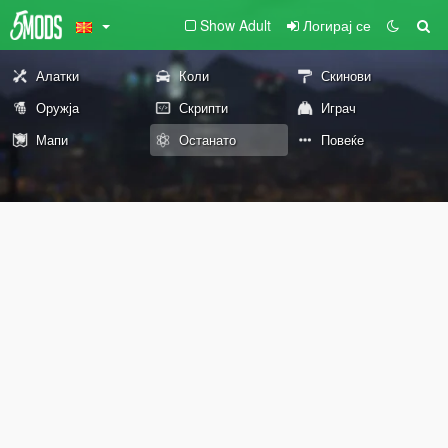
Show Adult
Логирај се
Алатки
Коли
Скинови
Оружја
Скрипти
Играч
Мапи
Останато
Повеќе