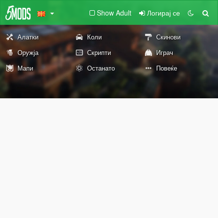
Show Adult
Логирај се
Алатки
Коли
Скинови
Оружја
Скрипти
Играч
Мапи
Останато
Повеќе