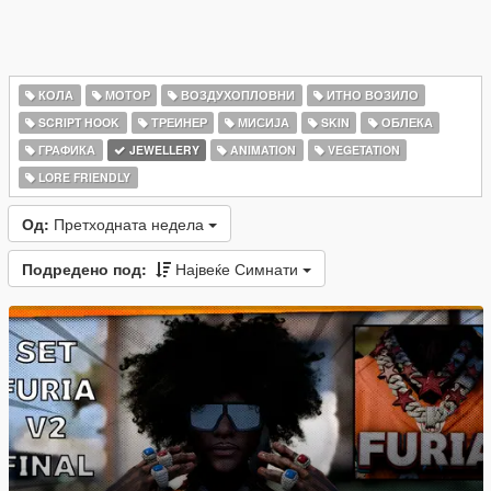
КОЛА
МОТОР
ВОЗДУХОПЛОВНИ
ИТНО ВОЗИЛО
SCRIPT HOOK
ТРЕИНЕР
МИСИЈА
SKIN
ОБЛЕКА
ГРАФИКА
JEWELLERY
ANIMATION
VEGETATION
LORE FRIENDLY
Од:
Претходната недела
Подредено под:
Највеќе Симнати