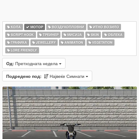
КОЛА
МОТОР
ВОЗДУХОПЛОВНИ
ИТНО ВОЗИЛО
SCRIPT HOOK
ТРЕИНЕР
МИСИЈА
SKIN
ОБЛЕКА
ГРАФИКА
JEWELLERY
ANIMATION
VEGETATION
LORE FRIENDLY
Од:
Претходната недела
Подредено под:
Највеќе Симнати