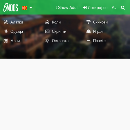
Show Adult
Логирај се
Алатки
Коли
Скинови
Оружја
Скрипти
Играч
Мапи
Останато
Повеќе