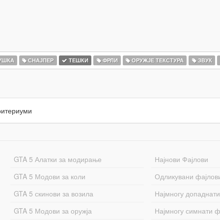
УШКА
СНАЈПЕР
ТЕШКИ
ФРЛИ
ОРУЖЈЕ ТЕКСТУРА
ЗВУК
ритериуми
GTA 5 Алатки за модирање
Најнови Фајлови
GTA 5 Модови за коли
Одликувани фајлов
GTA 5 скинови за возила
Најмногу допаднати
GTA 5 Модови за оружја
Најмногу симнати ф