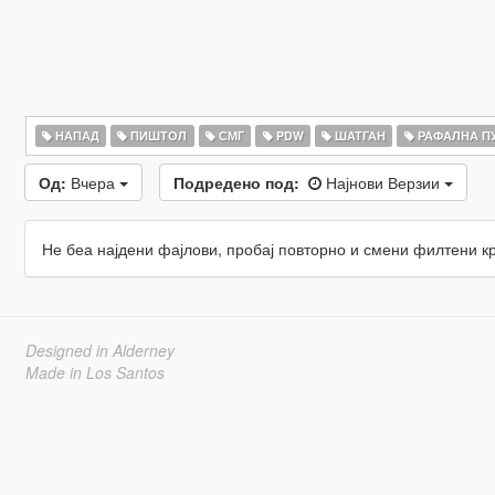
НАПАД
ПИШТОЛ
СМГ
PDW
ШАТГАН
РАФАЛНА П
Од:
Вчера
Подредено под:
Најнови Верзии
Не беа најдени фајлови, пробај повторно и смени филтени к
Designed in Alderney
Made in Los Santos