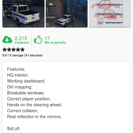
2.215
17
Симнато
Ми се допаѓа
5.0 / 5 ѕвезди (4 гласови)
Features:
HQ interior;
Working dashboard;
Dirt mapping;
Breakable windows;
Correct player position;
Hands on the steering wheel;
Correct collision;
Real reflection in the mirrors;
fbi2.yft