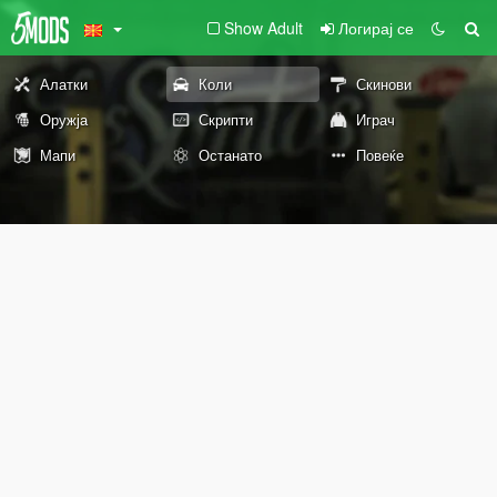
Show Adult
Логирај се
Алатки
Коли
Скинови
Оружја
Скрипти
Играч
Мапи
Останато
Повеќе