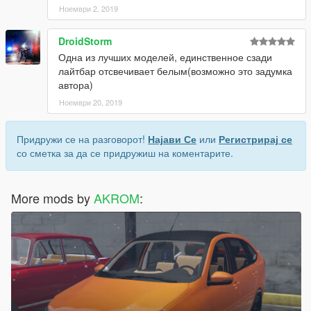
Ноември 2, 2019
DroidStorm
Одна из лучших моделей, единственное сзади
лайтбар отсвечивает белым(возможно это задумка
автора)
Ноември 20, 2019
Придружи се на разговорот!
Најави Се
или
Регистрирај се
со сметка за да се придружиш на коментарите.
More mods by
AKROM
: