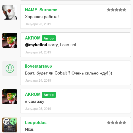
NAME_Surname
Хорошая работа!
Јануари 23, 2019
AKROM
Автор
@mykello4
sorry, I can not
Јануари 24, 2019
ilovestars666
Брат, будет ли Cobalt ? Очень сильно жду! ))
Јануари 24, 2019
AKROM
Автор
я сам жду
Јануари 25, 2019
Leopoldas
Nice.