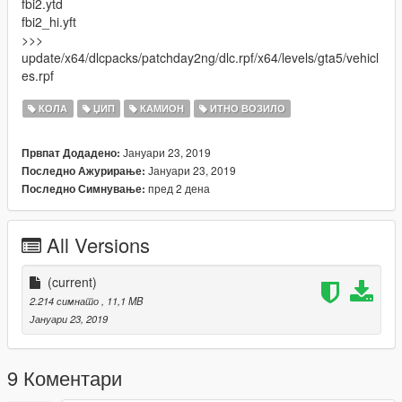
fbi2.ytd
fbi2_hi.yft
>>>
update/x64/dlcpacks/patchday2ng/dlc.rpf/x64/levels/gta5/vehicl
es.rpf
КОЛА
ЏИП
КАМИОН
ИТНО ВОЗИЛО
Јануари 23, 2019
Првпат Додадено:
Јануари 23, 2019
Последно Ажурирање:
пред 2 дена
Последно Симнување:
All Versions
(current)
2.214 симнато
, 11,1 MB
Јануари 23, 2019
9 Коментари