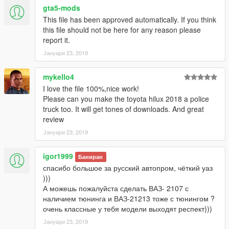
gta5-mods
This file has been approved automatically. If you think
this file should not be here for any reason please
report it.
Јануари 23, 2019
mykello4
I love the file 100%,nice work!
Please can you make the toyota hilux 2018 a police
truck too. It will get tones of downloads. And great
review
Јануари 23, 2019
igor1999
Баниран
спасибо большое за русский автопром, чёткий уаз
)))
А можешь пожалуйста сделать ВАЗ- 2107 с
наличием тюнинга и ВАЗ-21213 тоже с тюнингом ?
очень классные у тебя модели выходят респект)))
Јануари 23, 2019