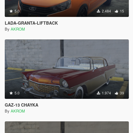
5.0
2.484
15
LADA-GRANTA-LIFTBACK
By
AKROM
5.0
1.974
39
GAZ-13 CHAYKA
By
AKROM