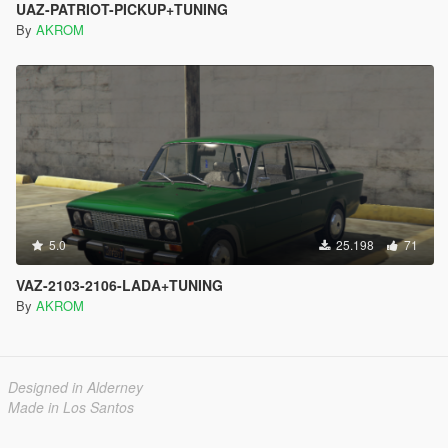
UAZ-PATRIOT-PICKUP+TUNING
By
AKROM
5.0
25.198
71
VAZ-2103-2106-LADA+TUNING
By
AKROM
Designed in Alderney
Made in Los Santos