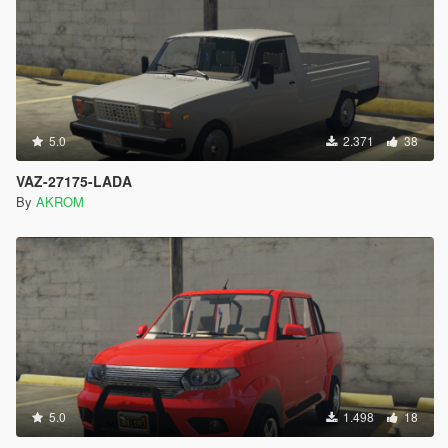
5.0
2.371
38
VAZ-27175-LADA
By
AKROM
5.0
1.498
18