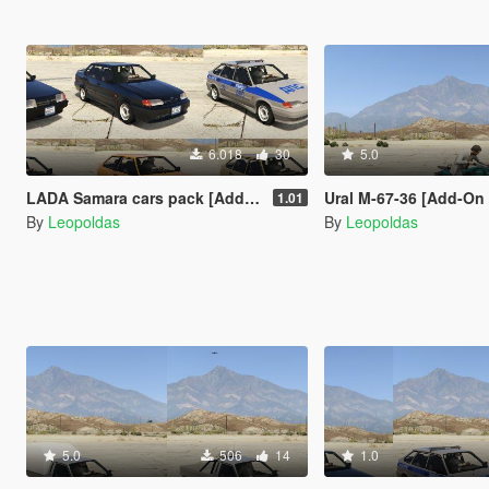
6.018
30
5.0
LADA Samara cars pack [Add-On | Extras | Tuning]
Ural M-67-36 [Add-On 
1.01
By
Leopoldas
By
Leopoldas
5.0
506
14
1.0