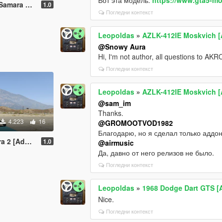
d-On | Extras]
1.0
Погледни контекст
Leopoldas
»
AZLK-412IE Moskvich [
@Snowy Aura
Hi, I'm not author, all questions to A
Погледни контекст
Leopoldas
»
AZLK-412IE Moskvich [
@sam_im
Thanks.
4.223
16
@GROMOOTVOD1982
Благодарю, но я сделал только аддон
[Add-On]
1.0
@airmusic
Да, давно от него релизов не было.
Погледни контекст
Leopoldas
»
1968 Dodge Dart GTS [
Nice.
Погледни контекст