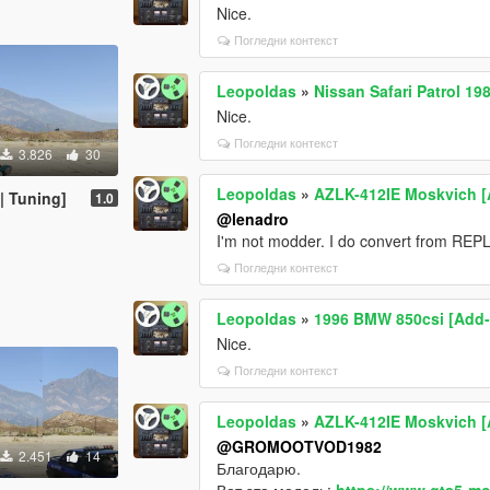
Nice.
Погледни контекст
Leopoldas
»
Nissan Safari Patrol 19
Nice.
Погледни контекст
3.826
30
Leopoldas
»
AZLK-412IE Moskvich [
| Tuning]
1.0
@lenadro
I'm not modder. I do convert from REP
Погледни контекст
Leopoldas
»
1996 BMW 850csi [Add-
Nice.
Погледни контекст
Leopoldas
»
AZLK-412IE Moskvich [
@GROMOOTVOD1982
2.451
14
Благодарю.
Вот эта модель:
https://www.gta5-mo