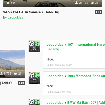
5.0
28.182
31
VAZ-2114 LADA Samara 2 [Add-On]
1.01
By
Leopoldas
Leopoldas
»
1971 International Har
Legacy]
Nice.
Погледни контекст
8.752
26
Leopoldas
»
1983 Mercedes-Benz 50
 | Tuning]
1.01
Nice.
Погледни контекст
Leopoldas
»
BMW M3 E36 1997 [Add-O