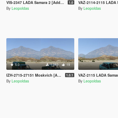
VIS-2347 LADA Samara 2 [Add-On | Extras]
VAZ-2114-2115 LADA Samara 2 Police [Ad
1.0
By
Leopoldas
By
Leopoldas
5.0
1.083
19
IZH-2715-27151 Moskvich [Add-On | Extras]
VAZ-2115 LADA Samara 2 
1.0.1
By
Leopoldas
By
Leopoldas