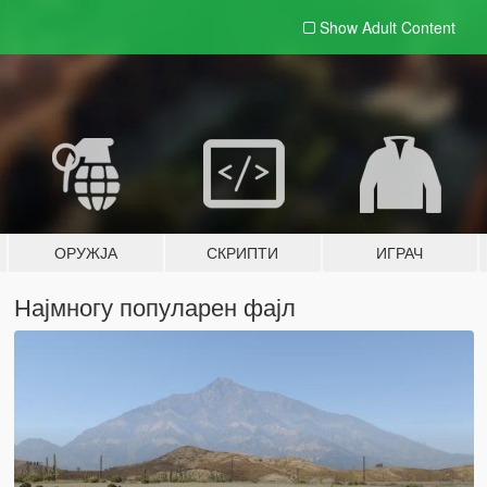
Show Adult
Content
ОРУЖЈА
СКРИПТИ
ИГРАЧ
Најмногу популарен фајл