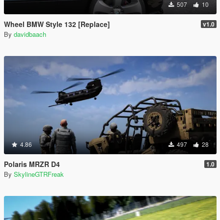
507
10
Wheel BMW Style 132 [Replace]
v1.0
By
davidbaach
4.86
497
28
Polaris MRZR D4
1.0
By
SkylineGTRFreak