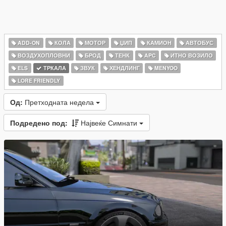
ADD-ON
КОЛА
МОТОР
ЏИП
КАМИОН
АВТОБУС
ВОЗДУХОПЛОВНИ
БРОД
ТЕНК
APC
ИТНО ВОЗИЛО
ELS
ТРКАЛА
ЗВУК
ХЕНДЛИНГ
MENYOO
LORE FRIENDLY
Од:
Претходната недела
Подредено под:
Највеќе Симнати