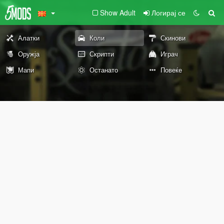
Show Adult
Логирај се
Алатки
Коли
Скинови
Оружја
Скрипти
Играч
Мапи
Останато
Повеќе