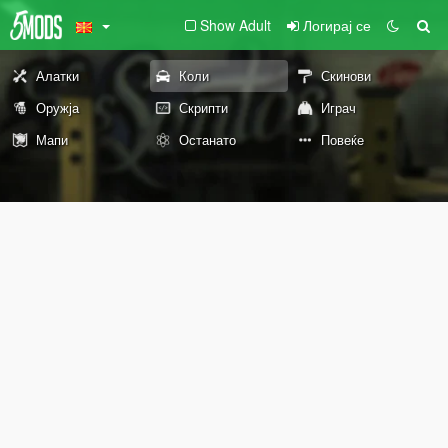
Show Adult
Логирај се
Алатки
Коли
Скинови
Оружја
Скрипти
Играч
Мапи
Останато
Повеќе