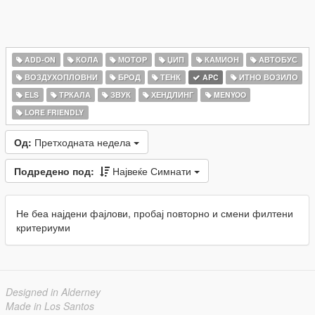
ADD-ON
КОЛА
МОТОР
ЏИП
КАМИОН
АВТОБУС
ВОЗДУХОПЛОВНИ
БРОД
ТЕНК
APC
ИТНО ВОЗИЛО
ELS
ТРКАЛА
ЗВУК
ХЕНДЛИНГ
MENYOO
LORE FRIENDLY
Од:
Претходната недела
Подредено под:
Највеќе Симнати
Не беа најдени фајлови, пробај повторно и смени филтени
критериуми
Designed in Alderney
Made in Los Santos