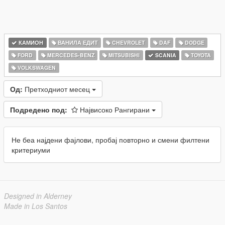
КАМИОН
ВАНИЛА ЕДИТ
CHEVROLET
DAF
DODGE
FORD
MERCEDES-BENZ
MITSUBISHI
SCANIA
TOYOTA
VOLKSWAGEN
Од:
Претходниот месец
Подредено под:
Највисоко Рангирани
Не беа најдени фајлови, пробај повторно и смени филтени
критериуми
Designed in Alderney
Made in Los Santos