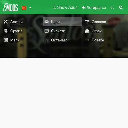
Show Adult
Логирај се
Алатки
Коли
Скинови
Оружја
Скрипти
Играч
Мапи
Останато
Повеќе