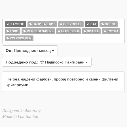
КАМИОН
ВАНИЛА ЕДИТ
CHEVROLET
DAF
DODGE
FORD
MERCEDES-BENZ
MITSUBISHI
SCANIA
TOYOTA
VOLKSWAGEN
Од:
Претходниот месец
Подредено под:
Највисоко Рангирани
Не беа најдени фајлови, пробај повторно и смени филтени
критериуми
Designed in Alderney
Made in Los Santos