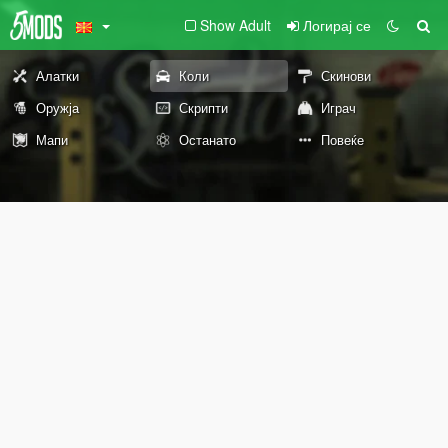
Show Adult
Логирај се
Алатки
Коли
Скинови
Оружја
Скрипти
Играч
Мапи
Останато
Повеќе