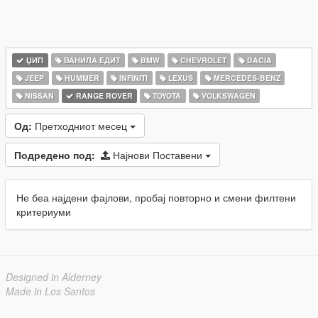
ЏИП
ВАНИЛА ЕДИТ
BMW
CHEVROLET
DACIA
JEEP
HUMMER
INFINITI
LEXUS
MERCEDES-BENZ
NISSAN
RANGE ROVER
TOYOTA
VOLKSWAGEN
Од:
Претходниот месец
Подредено под:
Најнови Поставени
Не беа најдени фајлови, пробај повторно и смени филтени
критериуми
Designed in Alderney
Made in Los Santos