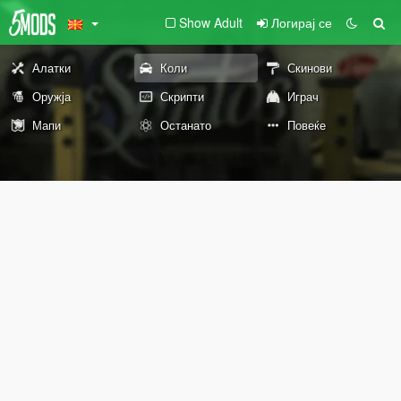
Show Adult
Логирај се
Алатки
Коли
Скинови
Оружја
Скрипти
Играч
Мапи
Останато
Повеќе