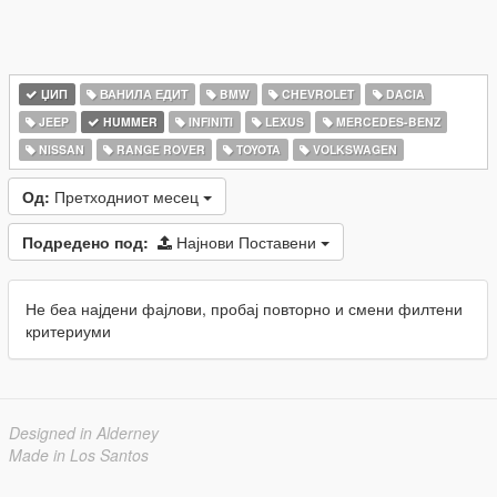
ЏИП
ВАНИЛА ЕДИТ
BMW
CHEVROLET
DACIA
JEEP
HUMMER
INFINITI
LEXUS
MERCEDES-BENZ
NISSAN
RANGE ROVER
TOYOTA
VOLKSWAGEN
Од:
Претходниот месец
Подредено под:
Најнови Поставени
Не беа најдени фајлови, пробај повторно и смени филтени
критериуми
Designed in Alderney
Made in Los Santos