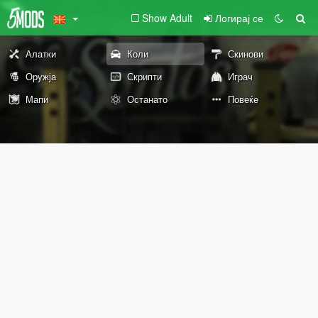
Show Adult
Логирај се
Алатки
Коли
Скинови
Оружја
Скрипти
Играч
Мапи
Останато
Повеќе