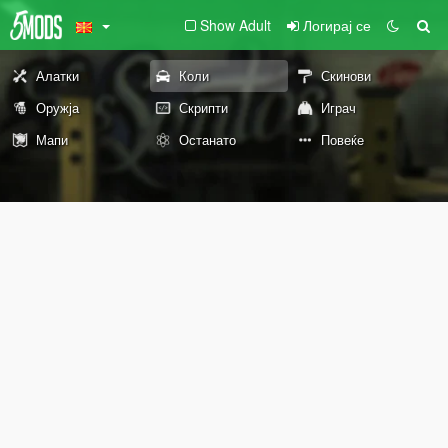
Show Adult
Логирај се
Алатки
Коли
Скинови
Оружја
Скрипти
Играч
Мапи
Останато
Повеќе