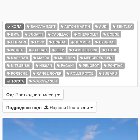
КОЛА
ВАНИЛА ЕДИТ
ASTON MARTIN
AUDI
BENTLEY
BMW
BUGATTI
CADILLAC
CHEVROLET
DODGE
FERRARI
FORD
HONDA
HUMMER
HYUNDAI
INFINITI
JAGUAR
JEEP
LAMBORGHINI
LEXUS
MASERATI
MAZDA
MCLAREN
MERCEDES-BENZ
MITSUBISHI
NISSAN
PAGANI
PEUGEOT
PONTIAC
PORSCHE
RANGE ROVER
ROLLS ROYCE
SUBARU
TOYOTA
VOLKSWAGEN
Од:
Претходниот месец
Подредено под:
Најнови Поставени