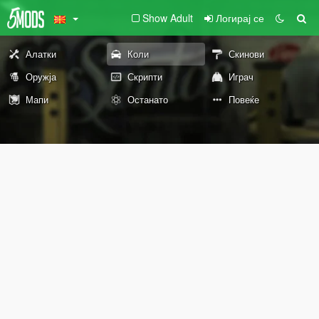
Show Adult
Логирај се
Алатки
Коли
Скинови
Оружја
Скрипти
Играч
Мапи
Останато
Повеќе