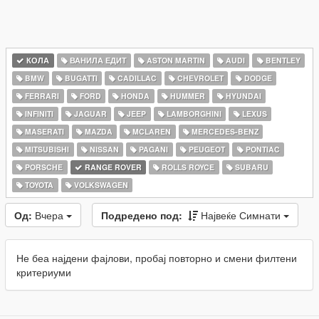
КОЛА
ВАНИЛА ЕДИТ
ASTON MARTIN
AUDI
BENTLEY
BMW
BUGATTI
CADILLAC
CHEVROLET
DODGE
FERRARI
FORD
HONDA
HUMMER
HYUNDAI
INFINITI
JAGUAR
JEEP
LAMBORGHINI
LEXUS
MASERATI
MAZDA
MCLAREN
MERCEDES-BENZ
MITSUBISHI
NISSAN
PAGANI
PEUGEOT
PONTIAC
PORSCHE
RANGE ROVER
ROLLS ROYCE
SUBARU
TOYOTA
VOLKSWAGEN
Од:
Вчера
Подредено под:
Највеќе Симнати
Не беа најдени фајлови, пробај повторно и смени филтени
критериуми