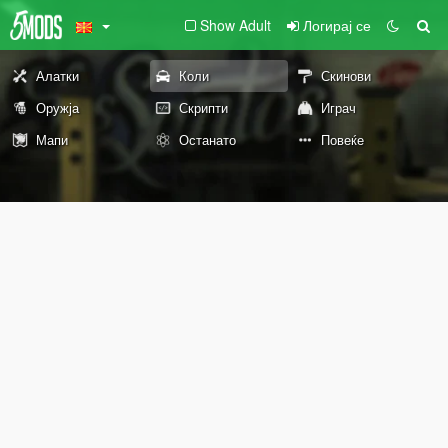
Show Adult
Логирај се
Алатки
Коли
Скинови
Оружја
Скрипти
Играч
Мапи
Останато
Повеќе