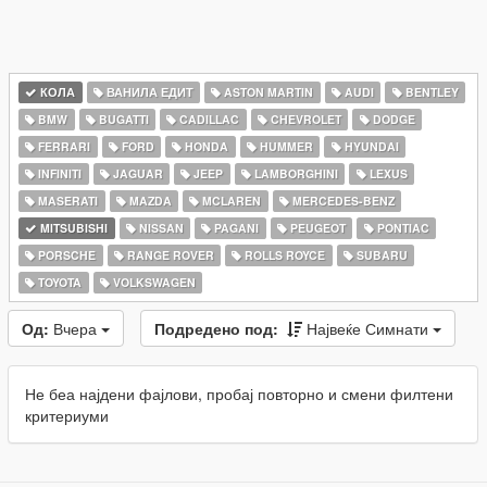
КОЛА
ВАНИЛА ЕДИТ
ASTON MARTIN
AUDI
BENTLEY
BMW
BUGATTI
CADILLAC
CHEVROLET
DODGE
FERRARI
FORD
HONDA
HUMMER
HYUNDAI
INFINITI
JAGUAR
JEEP
LAMBORGHINI
LEXUS
MASERATI
MAZDA
MCLAREN
MERCEDES-BENZ
MITSUBISHI
NISSAN
PAGANI
PEUGEOT
PONTIAC
PORSCHE
RANGE ROVER
ROLLS ROYCE
SUBARU
TOYOTA
VOLKSWAGEN
Од:
Вчера
Подредено под:
Највеќе Симнати
Не беа најдени фајлови, пробај повторно и смени филтени
критериуми