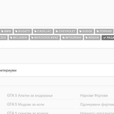
BMW
BUGATTI
CADILLAC
CHEVROLET
DODGE
FERRARI
ZDA
MCLAREN
MERCEDES-BENZ
MITSUBISHI
NISSAN
PAGA
ритериуми
GTA 5 Алатки за модирање
Најнови Фајлови
GTA 5 Модови за коли
Одликувани фајлов
GTA 5 скинови за возила
Најмногу допаднати