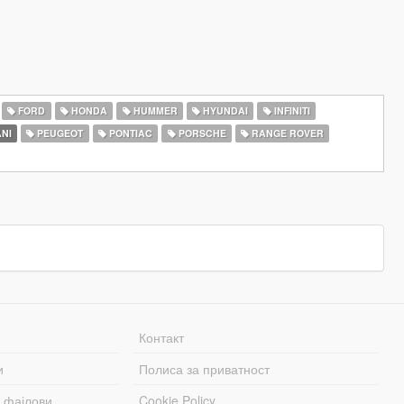
FORD
HONDA
HUMMER
HYUNDAI
INFINITI
NI
PEUGEOT
PONTIAC
PORSCHE
RANGE ROVER
Контакт
и
Полиса за приватност
 фајлови
Cookie Policy