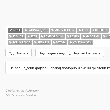
КОЛА
ВАНИЛА ЕДИТ
ASTON MARTIN
AUDI
BENTLEY
JAGUAR
JEEP
LAMBORGHINI
LEXUS
MASERATI
MA
ROLLS ROYCE
SUBARU
TOYOTA
VOLKSWAGEN
Од:
Вчера
Подредено под:
Најнови Верзии
Не беа најдени фајлови, пробај повторно и смени филтени к
Designed in Alderney
Made in Los Santos