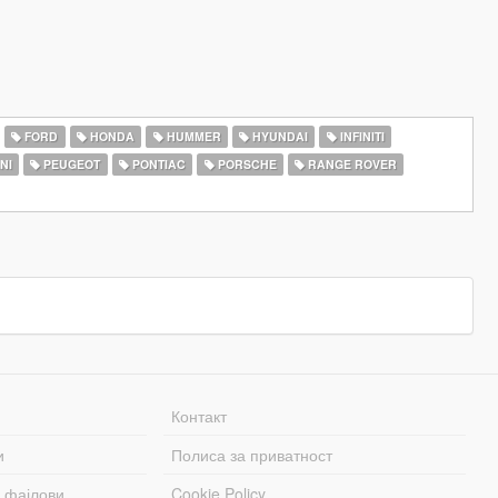
FORD
HONDA
HUMMER
HYUNDAI
INFINITI
NI
PEUGEOT
PONTIAC
PORSCHE
RANGE ROVER
Контакт
и
Полиса за приватност
 фајлови
Cookie Policy