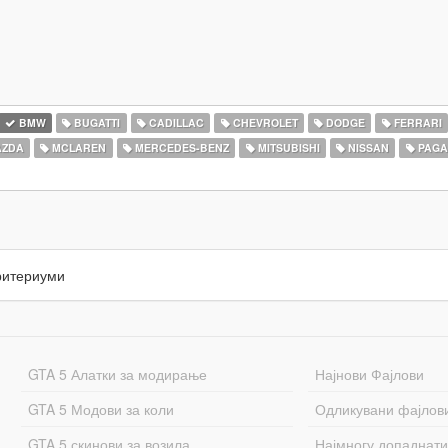
BMW
BUGATTI
CADILLAC
CHEVROLET
DODGE
FERRARI
ZDA
MCLAREN
MERCEDES-BENZ
MITSUBISHI
NISSAN
PAGA
ритериуми
GTA 5 Алатки за модирање
Најнови Фајлови
GTA 5 Модови за коли
Одликувани фајлов
GTA 5 скинови за возила
Најмногу допаднати