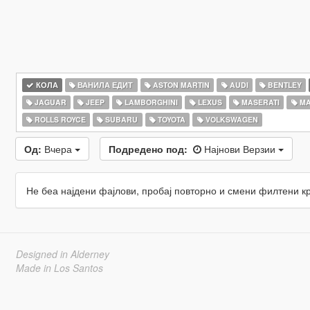
КОЛА
ВАНИЛА ЕДИТ
ASTON MARTIN
AUDI
BENTLEY
JAGUAR
JEEP
LAMBORGHINI
LEXUS
MASERATI
MA
ROLLS ROYCE
SUBARU
TOYOTA
VOLKSWAGEN
Од:
Вчера
Подредено под:
Најнови Верзии
Не беа најдени фајлови, пробај повторно и смени филтени к
Designed in Alderney
Made in Los Santos