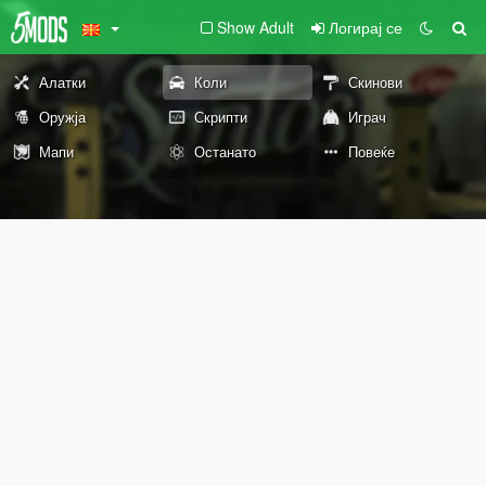
Show Adult
Логирај се
Алатки
Коли
Скинови
Оружја
Скрипти
Играч
Мапи
Останато
Повеќе