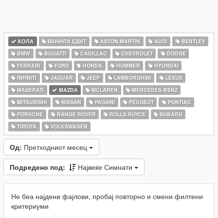
КОЛА
ВАНИЛА ЕДИТ
ASTON MARTIN
AUDI
BENTLEY
BMW
BUGATTI
CADILLAC
CHEVROLET
DODGE
FERRARI
FORD
HONDA
HUMMER
HYUNDAI
INFINITI
JAGUAR
JEEP
LAMBORGHINI
LEXUS
MASERATI
MAZDA
MCLAREN
MERCEDES-BENZ
MITSUBISHI
NISSAN
PAGANI
PEUGEOT
PONTIAC
PORSCHE
RANGE ROVER
ROLLS ROYCE
SUBARU
TOYOTA
VOLKSWAGEN
Од:
Претходниот месец
Подредено под:
Највеќе Симнати
Не беа најдени фајлови, пробај повторно и смени филтени
критериуми