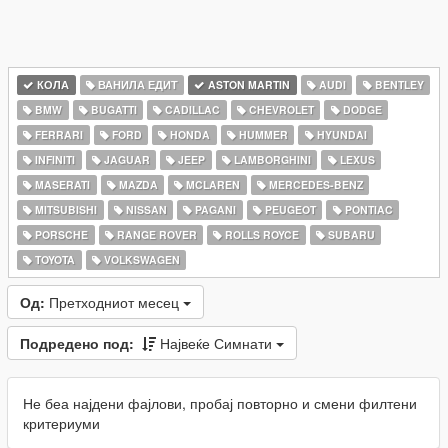
КОЛА
ВАНИЛА ЕДИТ
ASTON MARTIN
AUDI
BENTLEY
BMW
BUGATTI
CADILLAC
CHEVROLET
DODGE
FERRARI
FORD
HONDA
HUMMER
HYUNDAI
INFINITI
JAGUAR
JEEP
LAMBORGHINI
LEXUS
MASERATI
MAZDA
MCLAREN
MERCEDES-BENZ
MITSUBISHI
NISSAN
PAGANI
PEUGEOT
PONTIAC
PORSCHE
RANGE ROVER
ROLLS ROYCE
SUBARU
TOYOTA
VOLKSWAGEN
Од:
Претходниот месец
Подредено под:
Највеќе Симнати
Не беа најдени фајлови, пробај повторно и смени филтени
критериуми