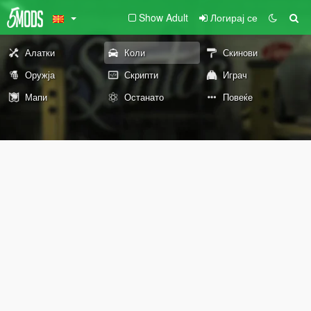
Show Adult
Логирај се
Алатки
Коли
Скинови
Оружја
Скрипти
Играч
Мапи
Останато
Повеќе