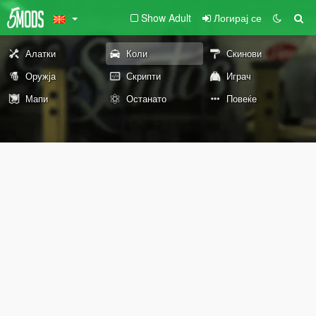
Show Adult
Логирај се
Алатки
Коли
Скинови
Оружја
Скрипти
Играч
Мапи
Останато
Повеќе