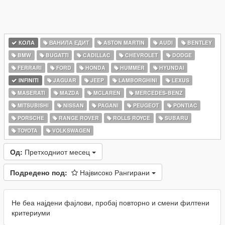
КОЛА
ВАНИЛА ЕДИТ
ASTON MARTIN
AUDI
BENTLEY
BMW
BUGATTI
CADILLAC
CHEVROLET
DODGE
FERRARI
FORD
HONDA
HUMMER
HYUNDAI
INFINITI
JAGUAR
JEEP
LAMBORGHINI
LEXUS
MASERATI
MAZDA
MCLAREN
MERCEDES-BENZ
MITSUBISHI
NISSAN
PAGANI
PEUGEOT
PONTIAC
PORSCHE
RANGE ROVER
ROLLS ROYCE
SUBARU
TOYOTA
VOLKSWAGEN
Од:
Претходниот месец
Подредено под:
Највисоко Рангирани
Не беа најдени фајлови, пробај повторно и смени филтени
критериуми