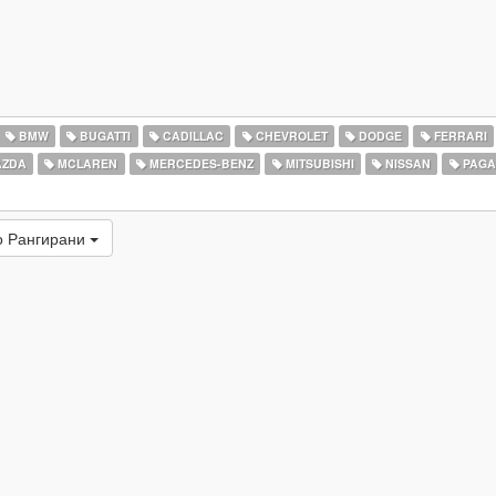
BMW
BUGATTI
CADILLAC
CHEVROLET
DODGE
FERRARI
ZDA
MCLAREN
MERCEDES-BENZ
MITSUBISHI
NISSAN
PAGA
о Рангирани