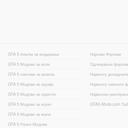
GTA 5 Алатки за модирање
Најнови Фајлови
GTA 5 Модови за коли
Одликувани фајлов
GTA 5 скинови за возила
Најмногу допаднати
GTA 5 Модови за оружја
Најмногу симнати ф
GTA 5 Модови за скрипти
Највисоко рангиран
GTA 5 Модови за играч
GTA5-Mods.com Та
GTA 5 Модови за мапи
GTA 5 Разно Модови