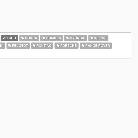
FORD
HONDA
HUMMER
HYUNDAI
INFINITI
NI
PEUGEOT
PONTIAC
PORSCHE
RANGE ROVER