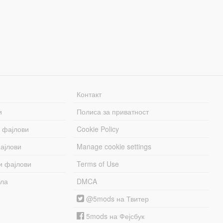
Контакт
и
Полиса за приватност
 фајлови
Cookie Policy
ајлови
Manage cookie settings
и фајлови
Terms of Use
бла
DMCA
@5mods на Твитер
5mods на Фејсбук