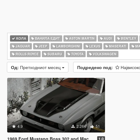
КОЛА
ВАНИЛА ЕДИТ
ASTON MARTIN
AUDI
BENTLEY
JAGUAR
JEEP
LAMBORGHINI
LEXUS
MASERATI
MA
ROLLS ROYCE
SUBARU
TOYOTA
VOLKSWAGEN
Од:
Претходниот месец
Подредено под:
Највисок
4.9
2.266
51
1969 Ford Mustang Boss 302 and Mach1 Pack [Add-On | Template]
1.0