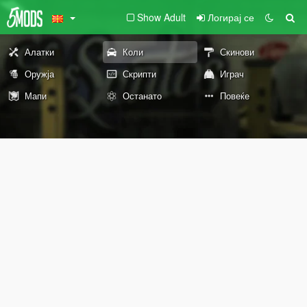
Show Adult
Логирај се
Алатки
Коли
Скинови
Оружја
Скрипти
Играч
Мапи
Останато
Повеќе