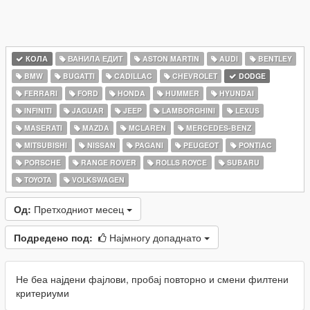
КОЛА
ВАНИЛА ЕДИТ
ASTON MARTIN
AUDI
BENTLEY
BMW
BUGATTI
CADILLAC
CHEVROLET
DODGE
FERRARI
FORD
HONDA
HUMMER
HYUNDAI
INFINITI
JAGUAR
JEEP
LAMBORGHINI
LEXUS
MASERATI
MAZDA
MCLAREN
MERCEDES-BENZ
MITSUBISHI
NISSAN
PAGANI
PEUGEOT
PONTIAC
PORSCHE
RANGE ROVER
ROLLS ROYCE
SUBARU
TOYOTA
VOLKSWAGEN
Од:
Претходниот месец
Подредено под:
Најмногу допаднато
Не беа најдени фајлови, пробај повторно и смени филтени
критериуми