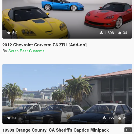
5.0
1.608
34
2012 Chevrolet Corvette C6 ZR1 [Add-on]
By
South East Customs
5.0
865
21
1990s Orange County, CA Sheriff's Caprice Minipack
1.0