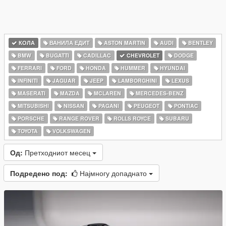
КОЛА
ВАНИЛА ЕДИТ
ASTON MARTIN
AUDI
BENTLEY
BMW
BUGATTI
CADILLAC
CHEVROLET
DODGE
FERRARI
FORD
HONDA
HUMMER
HYUNDAI
INFINITI
JAGUAR
JEEP
LAMBORGHINI
LEXUS
MASERATI
MAZDA
MCLAREN
MERCEDES-BENZ
MITSUBISHI
NISSAN
PAGANI
PEUGEOT
PONTIAC
PORSCHE
RANGE ROVER
ROLLS ROYCE
SUBARU
TOYOTA
VOLKSWAGEN
Од:
Претходниот месец
Подредено под:
Најмногу допаднато