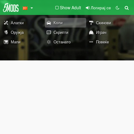
Show Adult
Логирај се
Алатки
Коли
Скинови
Оружја
Скрипти
Играч
Мапи
Останато
Повеќе