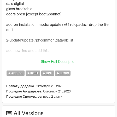
dals digital
glass breakable
doors open [except boot&bonnet]
add-on installation: mods>update>x64>dlcpacks> drop the file
on it
2-update\update.rpf\common\data\dlclist
add new line and add this
3-dlcpacks:\sawlx500d\
Show Full Description
if have any bugs pls late me now
ADD-ON
КОЛА
ЏИП
LEXUS
1.1: fix crash game add OIV installation add on file and fiveM
Октомври 20, 2023
Првпат Додадено:
ready
Октомври 21, 2023
Последно Ажурирање:
пред 2 саати
Последно Симнување:
You do not have permission to modify or sell it
Many thanks to @SarmaD71 for his great help
All Versions