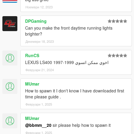
Ноември 12, 2023
DPGaming
Can you make the front daytime running lights
brighter?
Декември 18, 2023
RunCS
اخوي ممكن اتسوي LEXUS LS400 1997-1999
Февруари 21, 2024
MUmar
How to spawn it I don't know I have downloaded first
time please guide .
Февруари 1, 2025
MUmar
@bbmm__20
sir please help how to spawn it
Февруари 1, 2025