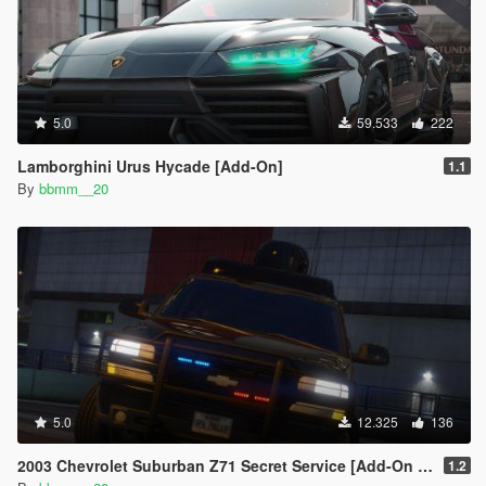
5.0
59.533
222
Lamborghini Urus Hycade [Add-On]
1.1
By
bbmm__20
5.0
12.325
136
2003 Chevrolet Suburban Z71 Secret Service [Add-On | Unlocked]
1.2