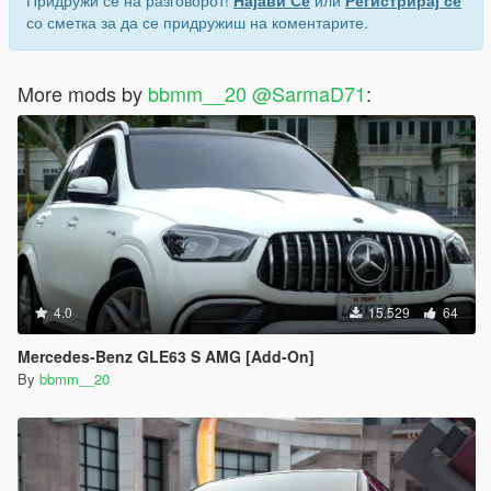
Придружи се на разговорот!
Најави Се
или
Регистрирај се
со сметка за да се придружиш на коментарите.
More mods by
bbmm__20 @SarmaD71
:
4.0
15.529
64
Mercedes-Benz GLE63 S AMG [Add-On]
By
bbmm__20