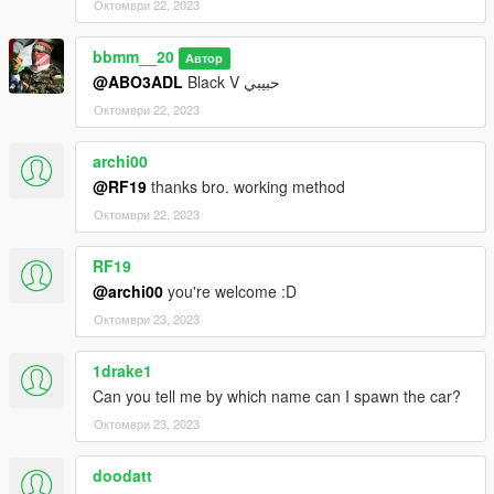
Октомври 22, 2023
bbmm__20
Автор
@ABO3ADL
Black V حبيبي
Октомври 22, 2023
archi00
@RF19
thanks bro. working method
Октомври 22, 2023
RF19
@archi00
you're welcome :D
Октомври 23, 2023
1drake1
Can you tell me by which name can I spawn the car?
Октомври 23, 2023
doodatt