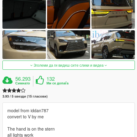
Зголеми да ги видиш сите слики и видеа
56.293
132
Симнато
Ми се допаѓа
3.93 / 5 ѕвезди (15 гласови)
model from iddan787
convert to V by me
The hand is on the stern
all lights work