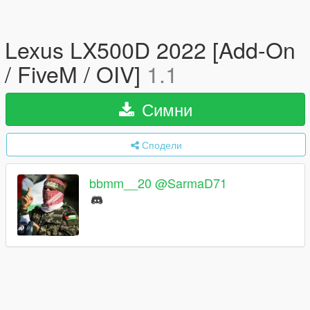
Lexus LX500D 2022 [Add-On
/ FiveM / OIV]
1.1
Симни
Сподели
bbmm__20 @SarmaD71