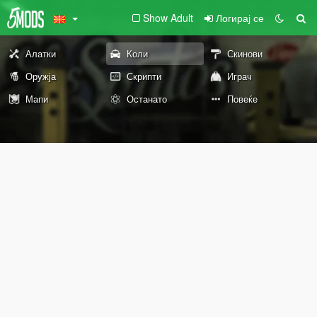
Show Adult
Логирај се
Алатки
Коли
Скинови
Оружја
Скрипти
Играч
Мапи
Останато
Повеќе