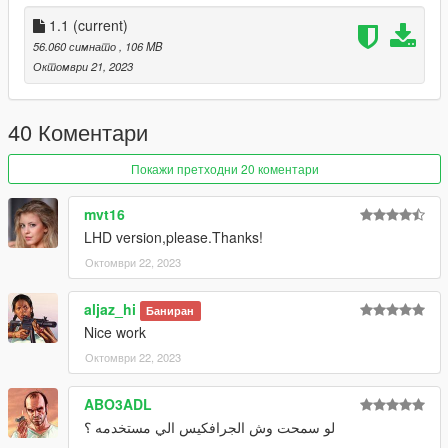
you can join to my for new car and model
discord:https://discord.com/invite/CWEFwzXxXd
1.1
(current)
56.060 симнато
, 106 MB
Октомври 21, 2023
40 Коментари
Покажи претходни 20 коментари
mvt16
LHD version,please.Thanks!
Октомври 22, 2023
aljaz_hi
Баниран
Nice work
Октомври 22, 2023
ABO3ADL
لو سمحت وش الجرافكيس الي مستخدمه ؟