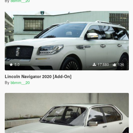
By
bbmm__20
5.0
17.680
136
Lincoln Navigator 2020 [Add-On]
By
bbmm__20