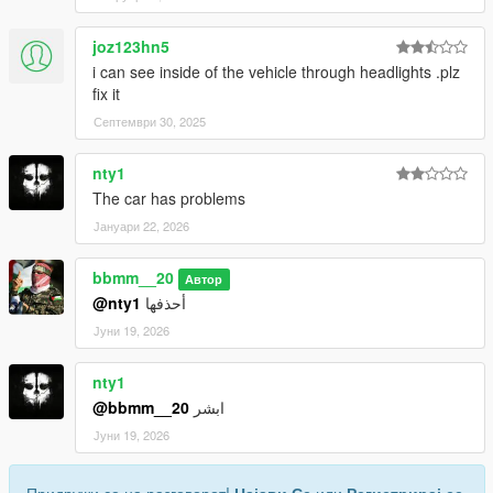
joz123hn5
i can see inside of the vehicle through headlights .plz
fix it
Септември 30, 2025
nty1
The car has problems
Јануари 22, 2026
bbmm__20
Автор
@nty1
أحذفها
Јуни 19, 2026
nty1
@bbmm__20
ابشر
Јуни 19, 2026