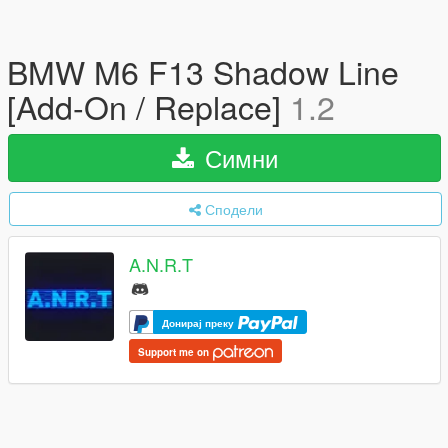
BMW M6 F13 Shadow Line
[Add-On / Replace]
1.2
Симни
Сподели
A.N.R.T
Донирај преку
Support me on