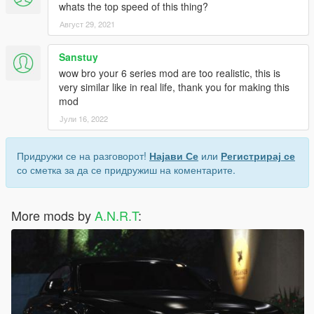
whats the top speed of this thing?
Август 29, 2021
Sanstuy
wow bro your 6 series mod are too realistic, this is
very similar like in real life, thank you for making this
mod
Јули 16, 2022
Придружи се на разговорот!
Најави Се
или
Регистрирај се
со сметка за да се придружиш на коментарите.
More mods by
A.N.R.T
: