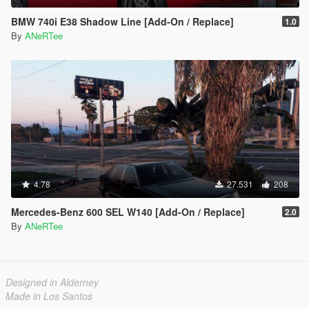
BMW 740i E38 Shadow Line [Add-On / Replace]
1.0
By
ANeRTee
4.78
27.531
208
Mercedes-Benz 600 SEL W140 [Add-On / Replace]
2.0
By
ANeRTee
Designed in Alderney
Made in Los Santos