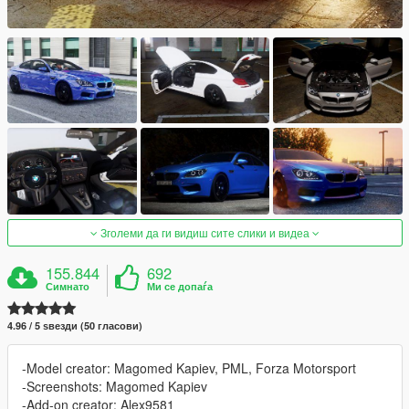
Зголеми да ги видиш сите слики и видеа
155.844
692
Симнато
Ми се допаѓа
4.96 / 5 ѕвезди (50 гласови)
-Model creator: Magomed Kapiev, PML, Forza Motorsport
-Screenshots: Magomed Kapiev
-Add-on creator: Alex9581