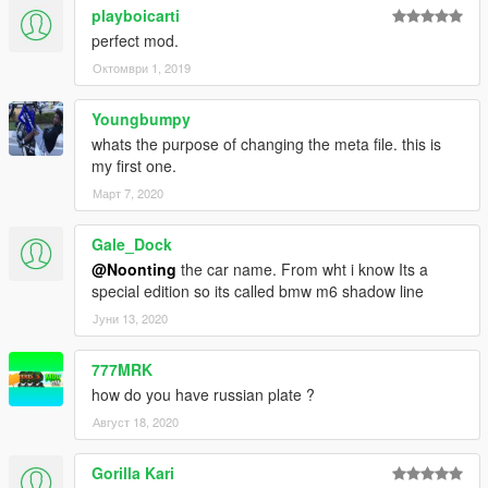
playboicarti
perfect mod.
Октомври 1, 2019
Youngbumpy
whats the purpose of changing the meta file. this is
my first one.
Март 7, 2020
Gale_Dock
@Noonting
the car name. From wht i know Its a
special edition so its called bmw m6 shadow line
Јуни 13, 2020
777MRK
how do you have russian plate ?
Август 18, 2020
Gorilla Kari