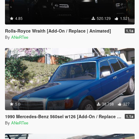
4.85
520.129
1.521
Rolls-Royce Wraith [Add-On / Replace | Animated]
1.1a
By
ANeRTee
5.0
38.738
327
1990 Mercedes-Benz 560sel w126 [Add-On / Replace | Animated]
1.1a
By
ANeRTee