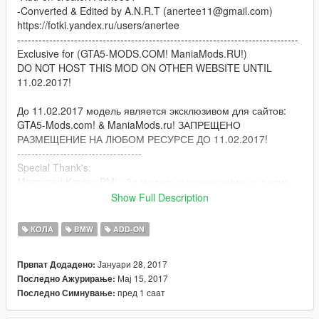
-Converted & Edited by A.N.R.T (anertee11@gmail.com)
https://fotki.yandex.ru/users/anertee
-------------------------------------------------------------------------------
Exclusive for (GTA5-MODS.COM! ManiaMods.RU!)
DO NOT HOST THIS MOD ON OTHER WEBSITE UNTIL
11.02.2017!
До 11.02.2017 модель является эксклюзивом для сайтов:
GTA5-Mods.com! & ManiaMods.ru! ЗАПРЕЩЕНО
РАЗМЕЩЕНИЕ НА ЛЮБОМ РЕСУРСЕ ДО 11.02.2017!
-----------------------------------
Special Thank's:
Magomed Kapiev-PML: 3д модель и разрешение на релиз
Oleg:
Show Full Description
Killatomate87:
9lXA:
КОЛА
BMW
ADD-ON
Tizir:
Saysay:
Јануари 28, 2017
Првпат Додадено:
GTA5 KoRn:
Мај 15, 2017
Последно Ажурирање:
Rappo: g5m.com
пред 1 саат
Последно Симнување:
Alex9581: (maniamods.ru)
--------------------------------------