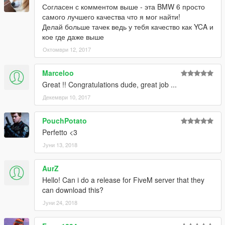
Согласен с комментом выше - эта BMW 6 просто
самого лучшего качества что я мог найти!
Делай больше тачек ведь у тебя качество как YCA и
кое где даже выше
Октомври 12, 2017
Marceloo
Great !! Congratulations dude, great job ...
Декември 10, 2017
PouchPotato
Perfetto <3
Јуни 13, 2018
AurZ
Hello! Can i do a release for FiveM server that they
can download this?
Јуни 24, 2018