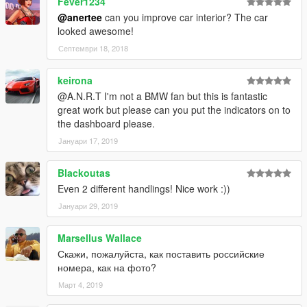
Fever1234
@anertee
can you improve car interior? The car
looked awesome!
Септември 18, 2018
keirona
@A.N.R.T I'm not a BMW fan but this is fantastic
great work but please can you put the indicators on to
the dashboard please.
Јануари 17, 2019
Blackoutas
Even 2 different handlings! Nice work :))
Јануари 29, 2019
Marsellus Wallace
Скажи, пожалуйста, как поставить российские
номера, как на фото?
Март 4, 2019