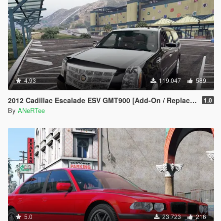
4.93
119.047
589
2012 Cadillac Escalade ESV GMT900 [Add-On / Replace | Animated]
1.0
By
ANeRTee
5.0
23.723
216