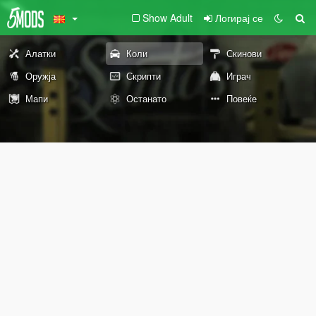
Show Adult
Логирај се
Алатки
Коли
Скинови
Оружја
Скрипти
Играч
Мапи
Останато
Повеќе