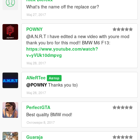
-HQ Engine
What's the name off the replace car?
-Working Dirt
Мај 27, 2017
-Breakable all windows
-Correct player position
POWNY
-Passengers are on their seats
@A.N.R.T i have edited a new video with youre mod
-Hands on the steering wheel
thank you bro for this mod!! BMW M6 F13:
-1 extras (front plate)
https://www.youtube.com/watch?
-color1: body
v=yVUk10dmpvg
-color2: interior
-color4: wheels
Мај 28, 2017
-No broken tire bug
-Correct collision
ANeRTee
Автор
-Realistic handling (2-ver.)
@POWNY
Thanks you to)
Мај 28, 2017
PerfectGTA
Best quality BMW mod!
Октомври 8, 2017
Guaraja