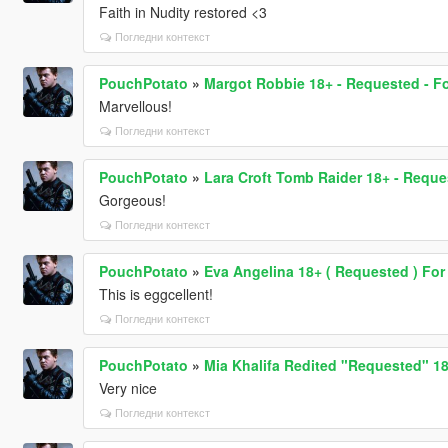
Faith in Nudity restored <3
Погледни контекст
PouchPotato
»
Margot Robbie 18+ - Requested - F
Marvellous!
Погледни контекст
PouchPotato
»
Lara Croft Tomb Raider 18+ - Reque
Gorgeous!
Погледни контекст
PouchPotato
»
Eva Angelina 18+ ( Requested ) Fo
This is eggcellent!
Погледни контекст
PouchPotato
»
Mia Khalifa Redited "Requested" 1
Very nice
Погледни контекст