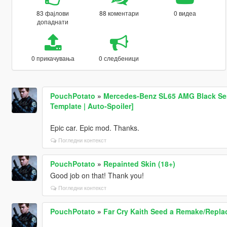
83 фајлови
88 коментари
0 видеа
допаднати
0 прикачувања
0 следбеници
PouchPotato
»
Mercedes-Benz SL65 AMG Black Seri
Template | Auto-Spoiler]
Epic car. Epic mod. Thanks.
Погледни контекст
PouchPotato
»
Repainted Skin (18+)
Good job on that! Thank you!
Погледни контекст
PouchPotato
»
Far Cry Kaith Seed a Remake/Repla