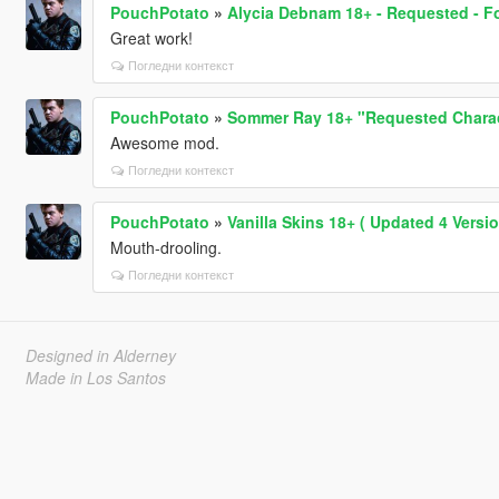
PouchPotato
»
Alycia Debnam 18+ - Requested - F
Great work!
Погледни контекст
PouchPotato
»
Sommer Ray 18+ "Requested Charac
Awesome mod.
Погледни контекст
PouchPotato
»
Vanilla Skins 18+ ( Updated 4 Versio
Mouth-drooling.
Погледни контекст
Designed in Alderney
Made in Los Santos