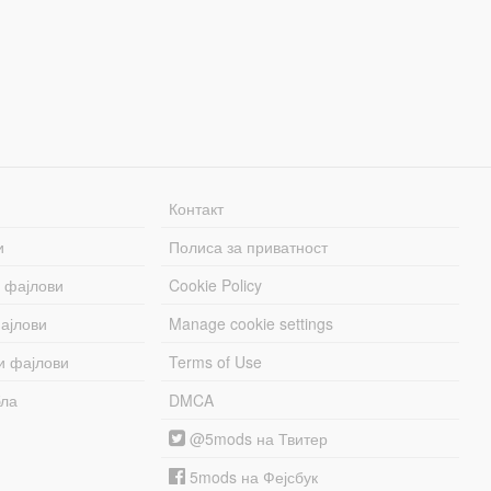
Контакт
и
Полиса за приватност
 фајлови
Cookie Policy
ајлови
Manage cookie settings
и фајлови
Terms of Use
бла
DMCA
@5mods на Твитер
5mods на Фејсбук