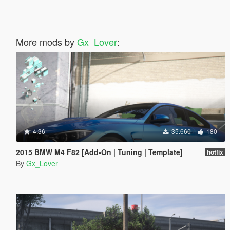
More mods by
Gx_Lover
:
4.36
35.660
180
2015 BMW M4 F82 [Add-On | Tuning | Template]
hotfix
By
Gx_Lover