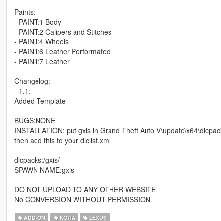
Paints:
- PAINT:1 Body
- PAINT:2 Calipers and Stitches
- PAINT:4 Wheels
- PAINT:6 Leather Performated
- PAINT:7 Leather
Changelog:
- 1.1:
Added Template
BUGS:NONE
INSTALLATION: put gxis in Grand Theft Auto V\update\x64\dlcpac
then add this to your dlclist.xml
dlcpacks:/gxis/
SPAWN NAME:gxis
DO NOT UPLOAD TO ANY OTHER WEBSITE
No CONVERSION WITHOUT PERMISSION
ADD-ON
КОЛА
LEXUS