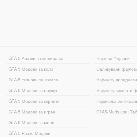
GTA 5 Алатки за модирање
Најнови Фајлови
GTA 5 Модови за коли
Одликувани фајлов
GTA 5 скинови за возила
Најмногу допаднати
GTA 5 Модови за оружја
Најмногу симнати ф
GTA 5 Модови за скрипти
Највисоко рангиран
GTA 5 Модови за играч
GTA5-Mods.com Та
GTA 5 Модови за мапи
GTA 5 Разно Модови