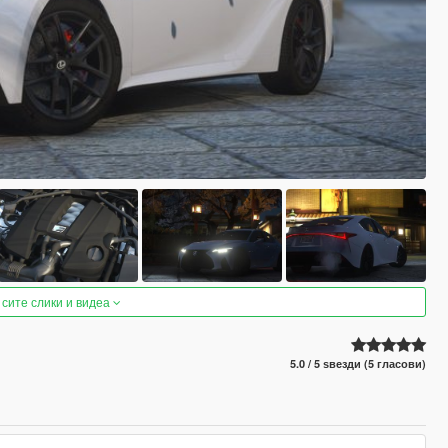
 сите слики и видеа
5.0 / 5 ѕвезди (5 гласови)