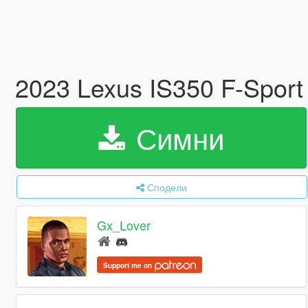
2023 Lexus IS350 F-Sport
Симни
Сподели
Gx_Lover
Support me on