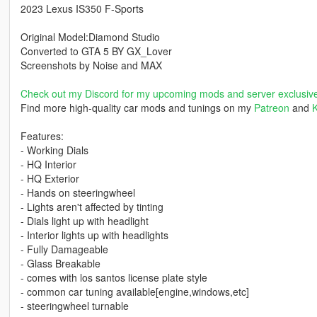
2023 Lexus IS350 F-Sports
Original Model:Diamond Studio
Converted to GTA 5 BY GX_Lover
Screenshots by Noise and MAX
Check out my Discord for my upcoming mods and server exclusiv
Find more high-quality car mods and tunings on my
Patreon
and
K
Features:
- Working Dials
- HQ Interior
- HQ Exterior
- Hands on steeringwheel
- Lights aren't affected by tinting
- Dials light up with headlight
- Interior lights up with headlights
- Fully Damageable
- Glass Breakable
- comes with los santos license plate style
- common car tuning available[engine,windows,etc]
- steeringwheel turnable