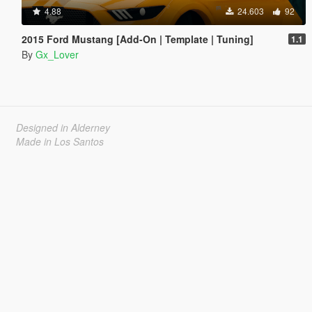
4.88
24.603
92
2015 Ford Mustang [Add-On | Template | Tuning]
1.1
By
Gx_Lover
Designed in Alderney
Made in Los Santos