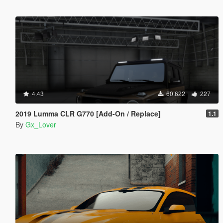
4.43
60.622
227
2019 Lumma CLR G770 [Add-On / Replace]
1.1
By
Gx_Lover