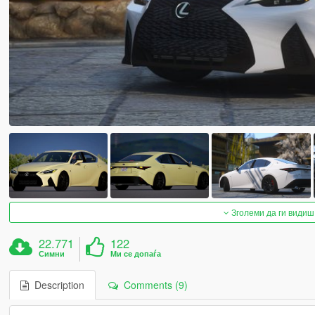
Зголеми да ги видиш
22.771
122
Симни
Ми се допаѓа
Description
Comments (9)