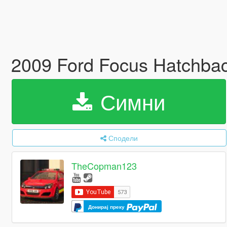
2009 Ford Focus Hatchba
Симни
Сподели
TheCopman123
Донирај преку