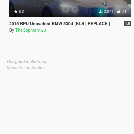
5.0
3.871
21
2015 RPU Unmarked BMW 530d [ELS | REPLACE ]
1.0
By
TheCopman123
Designed in Alderney
Made in Los Santos