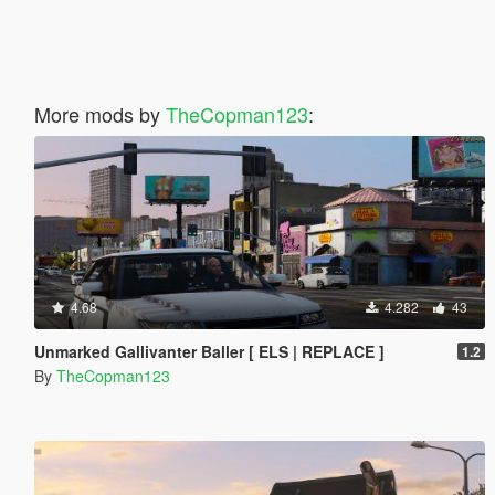
More mods by
TheCopman123
:
4.68
4.282
43
Unmarked Gallivanter Baller [ ELS | REPLACE ]
1.2
By
TheCopman123