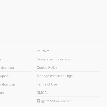
Контакт
и
Полиса за приватност
 фајлови
Cookie Policy
ајлови
Manage cookie settings
и фајлови
Terms of Use
бла
DMCA
@5mods на Твитер