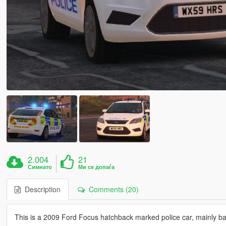
2.004
21
Симнато
Ми се допаѓа
Description
Comments (20)
This is a 2009 Ford Focus hatchback marked police car, mainly b