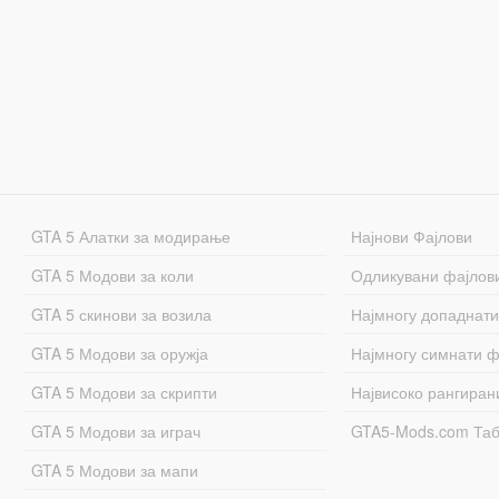
GTA 5 Алатки за модирање
Најнови Фајлови
GTA 5 Модови за коли
Одликувани фајлов
GTA 5 скинови за возила
Најмногу допаднати
GTA 5 Модови за оружја
Најмногу симнати ф
GTA 5 Модови за скрипти
Највисоко рангиран
GTA 5 Модови за играч
GTA5-Mods.com Та
GTA 5 Модови за мапи