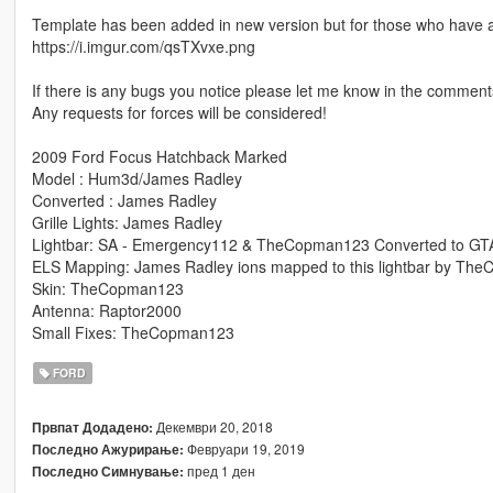
Template has been added in new version but for those who have alr
https://i.imgur.com/qsTXvxe.png
If there is any bugs you notice please let me know in the comment
Any requests for forces will be considered!
2009 Ford Focus Hatchback Marked
Model : Hum3d/James Radley
Converted : James Radley
Grille Lights: James Radley
Lightbar: SA - Emergency112 & TheCopman123 Converted to G
ELS Mapping: James Radley ions mapped to this lightbar by Th
Skin: TheCopman123
Antenna: Raptor2000
Small Fixes: TheCopman123
FORD
Декември 20, 2018
Првпат Додадено:
Февруари 19, 2019
Последно Ажурирање:
пред 1 ден
Последно Симнување: