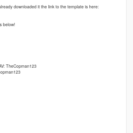
eady downloaded it the link to the template is here:
s below!
TAV: TheCopman123
eCopman123