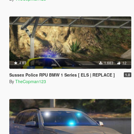
4.83
1.683
12
Sussex Police RPU BMW 1 Series [ ELS | REPLACE ]
1.0
By
TheCopman123