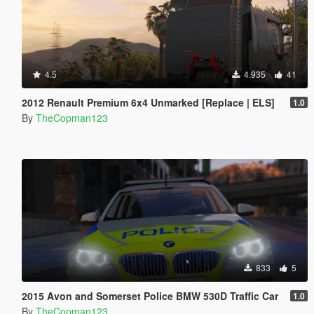
4.5
4.935
41
2012 Renault Premium 6x4 Unmarked [Replace | ELS]
1.0
By
TheCopman123
833
5
2015 Avon and Somerset Police BMW 530D Traffic Car
1.0
By
TheCopman123