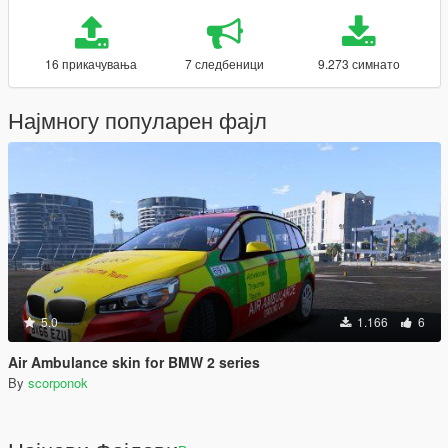
16 прикачувања
7 следбеници
9.273 симнато
Најмногу популарен фајл
5.0
1.166
6
Air Ambulance skin for BMW 2 series
By
scorponok