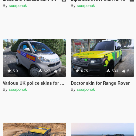
By
scorponok
By
scorponok
5.0
627
5
4.75
533
5
Various UK police skins for Smart Car
Doctor skin for Range Rover
By
scorponok
By
scorponok