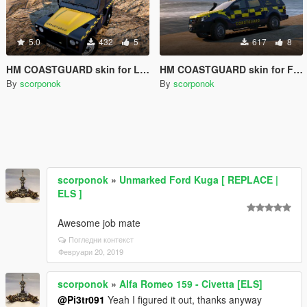
5.0
432
5
617
8
HM COASTGUARD skin for Land Rover
HM COASTGUARD skin for Ford Ranger
By
scorponok
By
scorponok
scorponok
»
Unmarked Ford Kuga [ REPLACE |
ELS ]
Awesome job mate
Погледни контекст
Февруари 20, 2019
scorponok
»
Alfa Romeo 159 - Civetta [ELS]
@Pi3tr091
Yeah I figured it out, thanks anyway