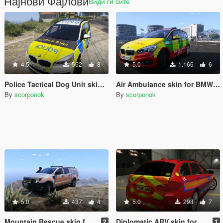
Најнови Фајлови
Види ги сите
4.5
562
8
5.0
1.166
6
Police Tactical Dog Unit skin for BMW 2 Series
Air Ambulance skin for BMW 2 series
By
scorponok
By
scorponok
5.0
437
4
5.0
298
7
Mountain Rescue skin for Ford Ranger
Diplomatic ARV skin for BMW 530D Touring
2
1