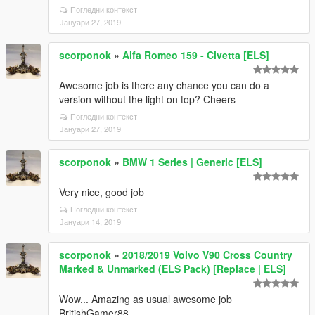
Погледни контекст
Јануари 27, 2019
scorponok
»
Alfa Romeo 159 - Civetta [ELS]
Awesome job is there any chance you can do a
version without the light on top? Cheers
Погледни контекст
Јануари 27, 2019
scorponok
»
BMW 1 Series | Generic [ELS]
Very nice, good job
Погледни контекст
Јануари 14, 2019
scorponok
»
2018/2019 Volvo V90 Cross Country
Marked & Unmarked (ELS Pack) [Replace | ELS]
Wow... Amazing as usual awesome job
BritishGamer88