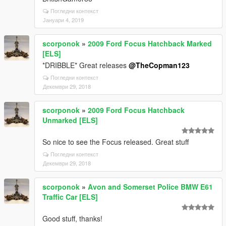
Погледни контекст
Јануари 4, 2019
scorponok
»
2009 Ford Focus Hatchback Marked
[ELS]
*DRIBBLE* Great releases
@TheCopman123
Погледни контекст
Декември 29, 2018
scorponok
»
2009 Ford Focus Hatchback
Unmarked [ELS]
So nice to see the Focus released. Great stuff
Погледни контекст
Декември 29, 2018
scorponok
»
Avon and Somerset Police BMW E61
Traffic Car [ELS]
Good stuff, thanks!