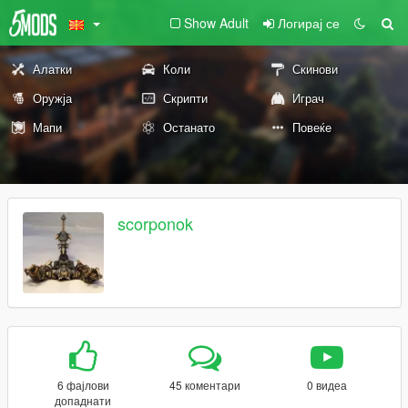
Show Adult
Логирај се
Алатки
Коли
Скинови
Оружја
Скрипти
Играч
Мапи
Останато
Повеќе
scorponok
6 фајлови
45 коментари
0 видеа
допаднати