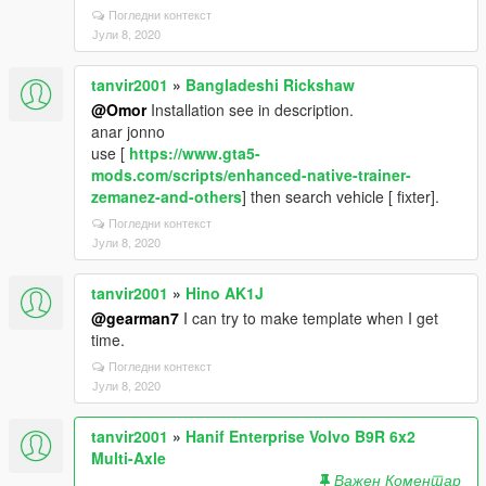
Погледни контекст
Јули 8, 2020
tanvir2001
»
Bangladeshi Rickshaw
@Omor
Installation see in description.
anar jonno
use [
https://www.gta5-
mods.com/scripts/enhanced-native-trainer-
zemanez-and-others
] then search vehicle [ fixter].
Погледни контекст
Јули 8, 2020
tanvir2001
»
Hino AK1J
@gearman7
I can try to make template when I get
time.
Погледни контекст
Јули 8, 2020
tanvir2001
»
Hanif Enterprise Volvo B9R 6x2
Multi-Axle
Важен Коментар