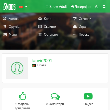
Show Adult
Логирај се
Алатки
Коли
Скинови
Оружја
Скрипти
Играч
Мапи
Останато
Повеќе
tanvir2001
Dhaka.
2 фајлови
8 коментари
5 видеа
допаднати