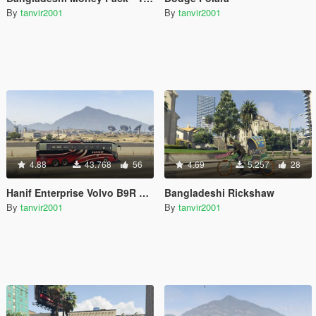
By
tanvir2001
By
tanvir2001
4.88
43.768
56
4.69
5.257
28
Hanif Enterprise Volvo B9R 6x2 Multi-Axle
Bangladeshi Rickshaw
By
tanvir2001
By
tanvir2001