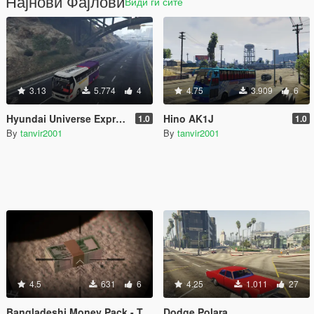
Најнови Фајлови
Види ги сите
3.13
5.774
4
4.75
3.909
6
Hyundai Universe Express Noble Spoiler [Add-On / Replace | Wipers]
Hino AK1J
1.0
1.0
By
tanvir2001
By
tanvir2001
4.5
631
6
4.25
1.011
27
Bangladeshi Money Pack - Taka (৳)
Dodge Polara