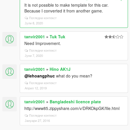
It is not possible to make template for this car.
Because I converted it from another game.
Погледни контекст
Јули 8, 2020
tanvir2001
»
Tuk Tuk
Need Improvement.
Погледни контекст
Јуни 7, 2020
tanvir2001
»
Hino AK1J
@lehoangphuc
what do you mean?
Погледни контекст
Април 12, 2019
tanvir2001
»
Bangladeshi licence plate
http://www85.zippyshare.com/v/DRKOkpGK/file.html
Погледни контекст
Јануари 27, 2016