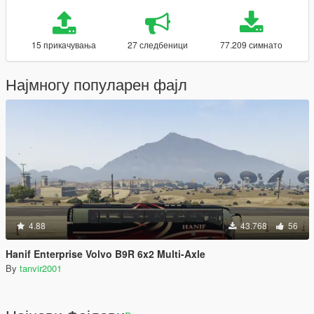
15 прикачувања
27 следбеници
77.209 симнато
Најмногу популарен фајл
4.88
43.768
56
Hanif Enterprise Volvo B9R 6x2 Multi-Axle
By
tanvir2001