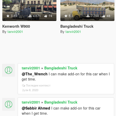
3.89
4.671
74
5.0
7.288
48
Kenworth W900
Bangladeshi Truck
By
tanvir2001
By
tanvir2001
tanvir2001
»
Bangladeshi Truck
@The_Wrench
I can make add-on for this car when I
get time.
Погледни контекст
Јули 8, 2020
tanvir2001
»
Bangladeshi Truck
@Sabbir Ahmed
I can make add-on for this car
when I get time.