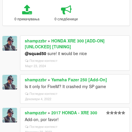
0 прикачувања
0 следбеници
shampzzbr
»
HONDA XRE 300 [ADD-ON]
[UNLOCKED] [TUNING]
@squad50
sure! it would be nice
Погледни контекст
Март 23, 2024
shampzzbr
»
Yamaha Fazer 250 [Add-On]
Is it only for FiveM? It crashed my SP game
Погледни контекст
Декември 4, 2022
shampzzbr
»
2017 HONDA - XRE 300
Add-on, por favor!
Погледни контекст
Ноември 22, 2022