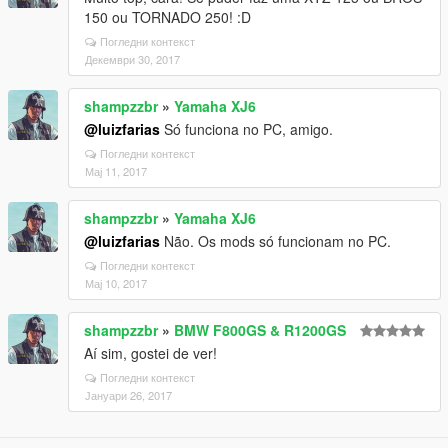
150 ou TORNADO 250! :D
Погледни контекст
Декември 30, 2017
shampzzbr
»
Yamaha XJ6
@luizfarias
Só funciona no PC, amigo.
Погледни контекст
Мај 11, 2017
shampzzbr
»
Yamaha XJ6
@luizfarias
Não. Os mods só funcionam no PC.
Погледни контекст
Мај 10, 2017
shampzzbr
»
BMW F800GS & R1200GS
Aí sim, gostei de ver!
Погледни контекст
Јануари 26, 2017