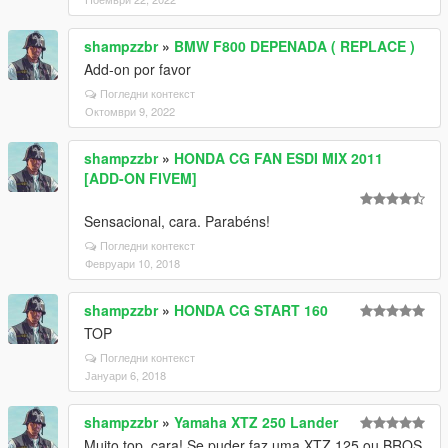
shampzzbr
»
BMW F800 DEPENADA ( REPLACE )
Add-on por favor
Погледни контекст
Октомври 9, 2022
shampzzbr
»
HONDA CG FAN ESDI MIX 2011
[ADD-ON FIVEM]
Sensacional, cara. Parabéns!
Погледни контекст
Февруари 10, 2018
shampzzbr
»
HONDA CG START 160
TOP
Погледни контекст
Јануари 6, 2018
shampzzbr
»
Yamaha XTZ 250 Lander
Muito top, cara! Se puder faz uma XTZ 125 ou BROS