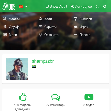
Show Adult
Логирај се
Алатки
Коли
Скинови
Оружја
Скрипти
Играч
Мапи
Останато
Повеќе
shampzzbr
180 фајлови
77 коментари
8 видеа
допаднати