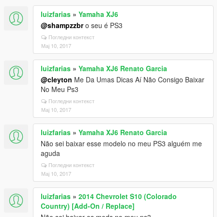
luizfarias
»
Yamaha XJ6
@shampzzbr
o seu é PS3
Погледни контекст
Мај 10, 2017
luizfarias
»
Yamaha XJ6 Renato Garcia
@cleyton
Me Da Umas Dicas Aí Não Consigo Baixar
No Meu Ps3
Погледни контекст
Мај 10, 2017
luizfarias
»
Yamaha XJ6 Renato Garcia
Não sei baixar esse modelo no meu PS3 alguém me
aguda
Погледни контекст
Мај 10, 2017
luizfarias
»
2014 Chevrolet S10 (Colorado
Country) [Add-On / Replace]