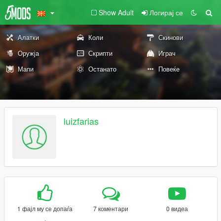
Show Adult
Логирај се
Алатки
Коли
Скинови
Оружја
Скрипти
Играч
Мапи
Останато
Повеќе
luizfarias
1 фајл му се допаѓа
7 коментари
0 видеа