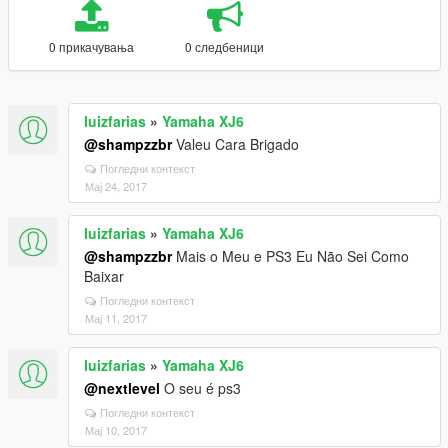
0 прикачувања
0 следбеници
luizfarias
»
Yamaha XJ6
@shampzzbr
Valeu Cara Brigado
Погледни контекст
Мај 24, 2017
luizfarias
»
Yamaha XJ6
@shampzzbr
Mais o Meu e PS3 Eu Não Sei Como
Baixar
Погледни контекст
Мај 11, 2017
luizfarias
»
Yamaha XJ6
@nextlevel
O seu é ps3
Погледни контекст
Мај 10, 2017