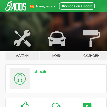
5mods on Discord
Македонски
АЛАТКИ
КОЛИ
СКИНОВИ
phexitol