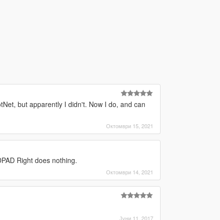
tNet, but apparently I didn't. Now I do, and can
Октомври 15, 2021
DPAD Right does nothing.
Октомври 14, 2021
Јуни 11, 2017