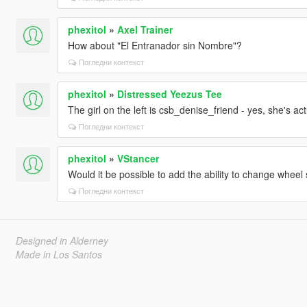
phexitol
»
Axel Trainer
How about "El Entranador sin Nombre"?
Погледни контекст
phexitol
»
Distressed Yeezus Tee
The girl on the left is csb_denise_friend - yes, she's ac
Погледни контекст
phexitol
»
VStancer
Would it be possible to add the ability to change wheel 
Погледни контекст
Designed in Alderney
Made in Los Santos