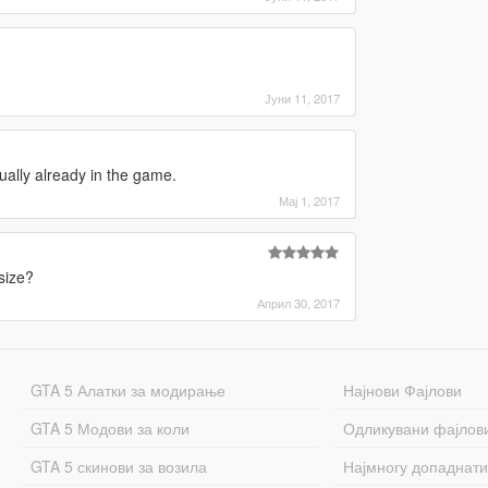
Јуни 11, 2017
tually already in the game.
Мај 1, 2017
size?
Април 30, 2017
GTA 5 Алатки за модирање
Најнови Фајлови
GTA 5 Модови за коли
Одликувани фајлов
GTA 5 скинови за возила
Најмногу допаднати