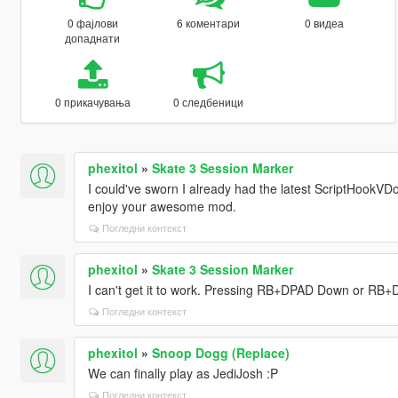
0 фајлови
6 коментари
0 видеа
допаднати
0 прикачувања
0 следбеници
phexitol
»
Skate 3 Session Marker
I could've sworn I already had the latest ScriptHookVDo
enjoy your awesome mod.
Погледни контекст
phexitol
»
Skate 3 Session Marker
I can't get it to work. Pressing RB+DPAD Down or RB+
Погледни контекст
phexitol
»
Snoop Dogg (Replace)
We can finally play as JediJosh :P
Погледни контекст