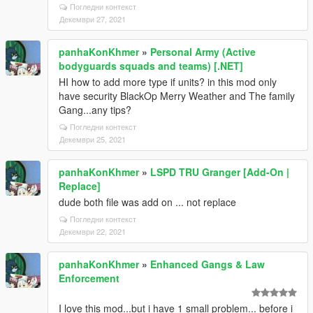
Погледни контекст
Декември 27, 2021
panhaKonKhmer
»
Personal Army (Active
bodyguards squads and teams) [.NET]
HI how to add more type if units? in this mod only
have security BlackOp Merry Weather and The family
Gang...any tips?
Погледни контекст
Декември 25, 2021
panhaKonKhmer
»
LSPD TRU Granger [Add-On |
Replace]
dude both file was add on ... not replace
Погледни контекст
Декември 22, 2021
panhaKonKhmer
»
Enhanced Gangs & Law
Enforcement
I love this mod...but i have 1 small problem... before i