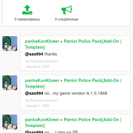
0 прикачувања
0 следбеници
panhaKonKhmer
»
Patriot Police Pack[Add-On |
Template]
@sas994
thanks
Погледни контекст
Јануари 2, 2022
panhaKonKhmer
»
Patriot Police Pack[Add-On |
Template]
@sas994
no...my game version is 1.0.1868
Погледни контекст
Јануари 1, 2022
panhaKonKhmer
»
Patriot Police Pack[Add-On |
Template]
@sas994
no ... I play on SP