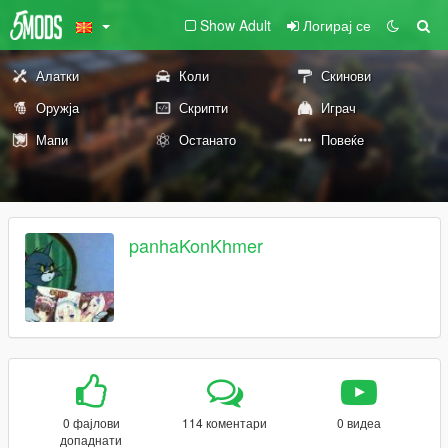
Show Adult
Логирај се
Алатки
Коли
Скинови
Оружја
Скрипти
Играч
Мапи
Останато
Повеќе
panhaKonKhmer
0 фајлови
114 коментари
0 видеа
допаднати