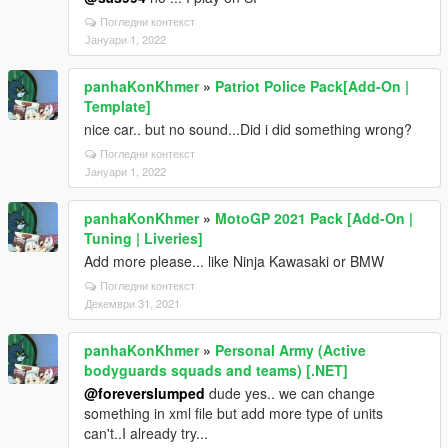
Погледни контекст
Јануари 1, 2022
panhaKonKhmer
»
Patriot Police Pack[Add-On |
Template]
nice car.. but no sound...Did i did something wrong?
Погледни контекст
Јануари 1, 2022
panhaKonKhmer
»
MotoGP 2021 Pack [Add-On |
Tuning | Liveries]
Add more please... like Ninja Kawasaki or BMW
Погледни контекст
Декември 31, 2021
panhaKonKhmer
»
Personal Army (Active
bodyguards squads and teams) [.NET]
@foreverslumped
dude yes.. we can change
something in xml file but add more type of units
can't..I already try...