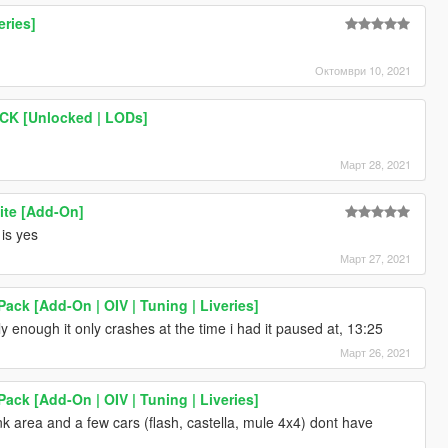
eries]
Октомври 10, 2021
ACK [Unlocked | LODs]
Март 28, 2021
ite [Add-On]
 is yes
Март 27, 2021
ack [Add-On | OIV | Tuning | Liveries]
ly enough it only crashes at the time i had it paused at, 13:25
Март 26, 2021
ack [Add-On | OIV | Tuning | Liveries]
area and a few cars (flash, castella, mule 4x4) dont have