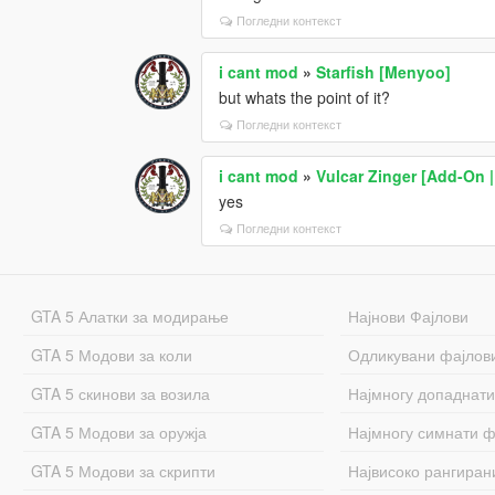
Погледни контекст
i cant mod
»
Starfish [Menyoo]
but whats the point of it?
Погледни контекст
i cant mod
»
Vulcar Zinger [Add-On |
yes
Погледни контекст
GTA 5 Алатки за модирање
Најнови Фајлови
GTA 5 Модови за коли
Одликувани фајлов
GTA 5 скинови за возила
Најмногу допаднати
GTA 5 Модови за оружја
Најмногу симнати ф
GTA 5 Модови за скрипти
Највисоко рангиран