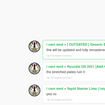
i cant mod
»
[ OUTDATED ] Generic
this will be updated and fully remaste
Погледни контекст
i cant mod
»
Hyundai I20 2021 [Add-
the stretched plates ruin it
Погледни контекст
i cant mod
»
Vapid Stanier Limo (1s
yea no
Погледни контекст