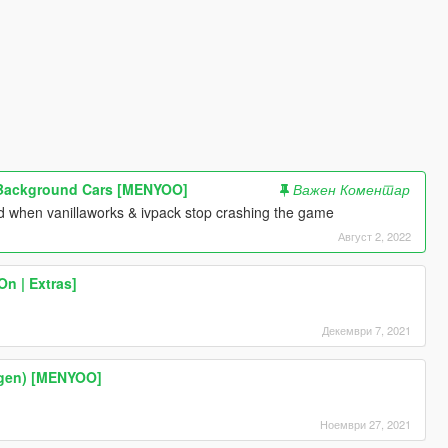
 Background Cars [MENYOO]
Важен Коментар
red when vanillaworks & ivpack stop crashing the game
Август 2, 2022
On | Extras]
Декември 7, 2021
tgen) [MENYOO]
Ноември 27, 2021