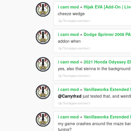
i cant mod
»
Hijak EVA [Add-On | Liv
cheeze wedge
Погледни контекст
i cant mod
»
Dodge Sprinter 2008 P
addon when
Погледни контекст
i cant mod
»
2021 Honda Odyssey El
yes, also that sienna in the background
Погледни контекст
i cant mod
»
Vanillaworks Extended P
@Carrythxd
just tested that, and weird
Погледни контекст
i cant mod
»
Vanillaworks Extended P
my game crashes around the maze bank 
tuning?