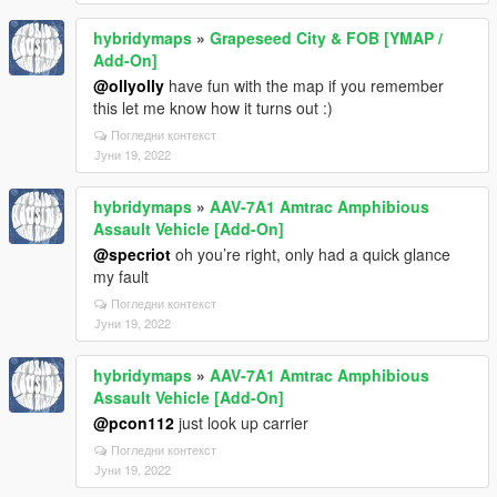
hybridymaps
»
Grapeseed City & FOB [YMAP /
Add-On]
@ollyolly
have fun with the map if you remember
this let me know how it turns out :)
Погледни контекст
Јуни 19, 2022
hybridymaps
»
AAV-7A1 Amtrac Amphibious
Assault Vehicle [Add-On]
@specriot
oh you’re right, only had a quick glance
my fault
Погледни контекст
Јуни 19, 2022
hybridymaps
»
AAV-7A1 Amtrac Amphibious
Assault Vehicle [Add-On]
@pcon112
just look up carrier
Погледни контекст
Јуни 19, 2022