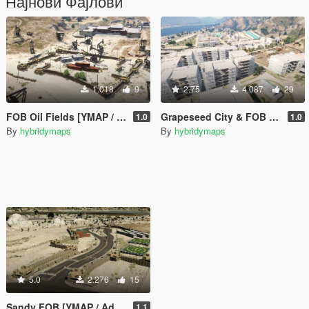
Најнови Фајлови
1.018
9
2.75
4.087
29
FOB Oil Fields [YMAP / Add-On]
Grapeseed City & FOB [YMAP / Add-On]
1.0
1.0
By
hybridymaps
By
hybridymaps
5.0
2.276
15
Sandy FOB [YMAP / Add-On]
1.1