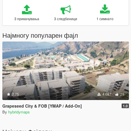
3 прикачувања
3 следбеници
1 симнато
Најмногу популарен фајл
2.75
4.087
29
Grapeseed City & FOB [YMAP / Add-On]
1.0
By
hybridymaps