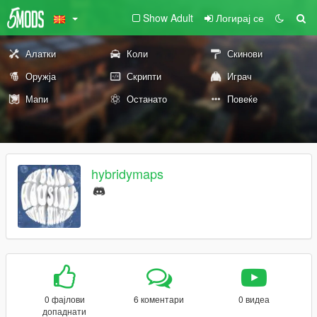
Show Adult
Логирај се
Алатки
Коли
Скинови
Оружја
Скрипти
Играч
Мапи
Останато
Повеќе
hybridymaps
0 фајлови
6 коментари
0 видеа
допаднати