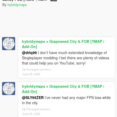
By
hybridymaps
hybridymaps
»
Grapeseed City & FOB [YMAP /
Add-On]
@drlq99
I don’t have much extended knowledge of
Singleplayer modding I bet there are plenty of videos
that could help you on YouTube, sorry!
Погледни контекст
Јуни 20, 2022
hybridymaps
»
Grapeseed City & FOB [YMAP /
Add-On]
@SLY95ZER
I’ve never had any major FPS loss while
in the city
Погледни контекст
Јуни 20, 2022