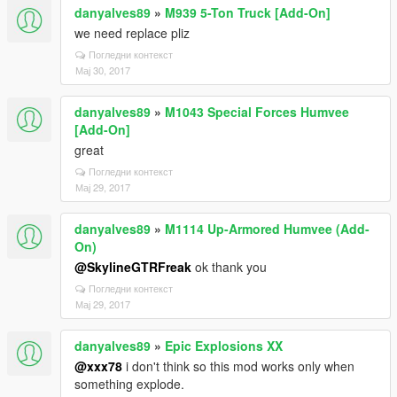
danyalves89
»
M939 5-Ton Truck [Add-On]
we need replace pliz
Погледни контекст
Мај 30, 2017
danyalves89
»
M1043 Special Forces Humvee
[Add-On]
great
Погледни контекст
Мај 29, 2017
danyalves89
»
M1114 Up-Armored Humvee (Add-
On)
@SkylineGTRFreak
ok thank you
Погледни контекст
Мај 29, 2017
danyalves89
»
Epic Explosions XX
@xxx78
i don't think so this mod works only when
something explode.