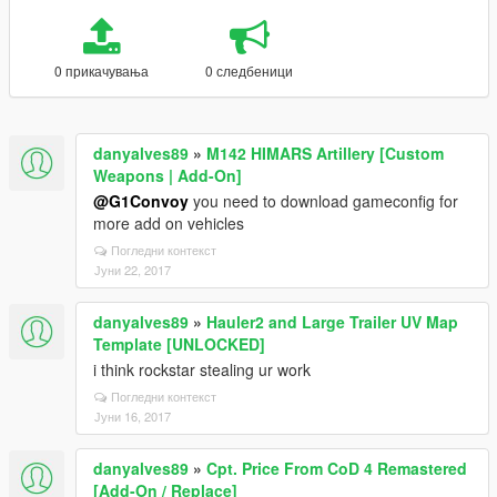
0 прикачувања
0 следбеници
danyalves89
»
M142 HIMARS Artillery [Custom
Weapons | Add-On]
@G1Convoy
you need to download gameconfig for
more add on vehicles
Погледни контекст
Јуни 22, 2017
danyalves89
»
Hauler2 and Large Trailer UV Map
Template [UNLOCKED]
i think rockstar stealing ur work
Погледни контекст
Јуни 16, 2017
danyalves89
»
Cpt. Price From CoD 4 Remastered
[Add-On / Replace]