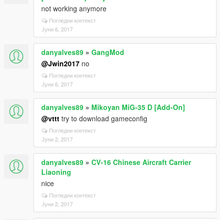
not working anymore
Погледни контекст
Јуни 6, 2017
danyalves89
»
GangMod
@Jwin2017
no
Погледни контекст
Јуни 6, 2017
danyalves89
»
Mikoyan MiG-35 D [Add-On]
@vttt
try to download gameconfig
Погледни контекст
Јуни 2, 2017
danyalves89
»
CV-16 Chinese Aircraft Carrier
Liaoning
nice
Погледни контекст
Јуни 2, 2017