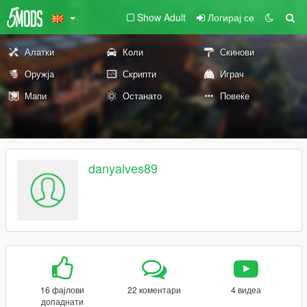
Show Adult
Логирај се
Алатки
Коли
Скинови
Оружја
Скрипти
Играч
Мапи
Останато
Повеќе
danyalves89
16 фајлови
22 коментари
4 видеа
допаднати