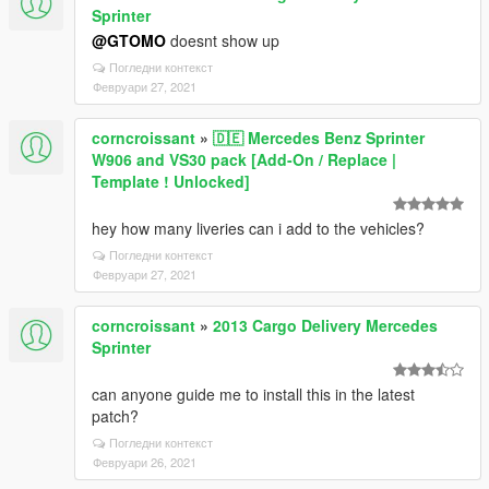
Sprinter
@GTOMO
doesnt show up
Погледни контекст
Февруари 27, 2021
corncroissant
»
🇩🇪 Mercedes Benz Sprinter
W906 and VS30 pack [Add-On / Replace |
Template ! Unlocked]
hey how many liveries can i add to the vehicles?
Погледни контекст
Февруари 27, 2021
corncroissant
»
2013 Cargo Delivery Mercedes
Sprinter
can anyone guide me to install this in the latest
patch?
Погледни контекст
Февруари 26, 2021