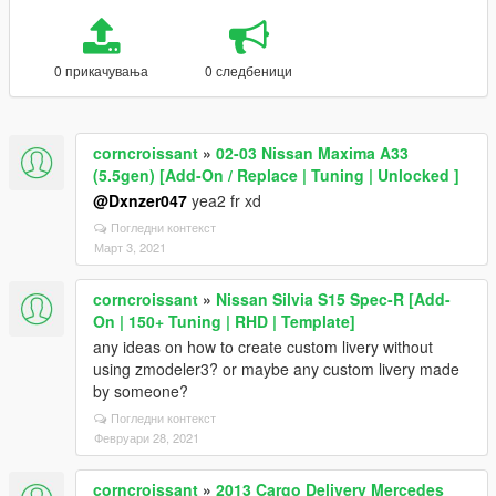
0 прикачувања
0 следбеници
corncroissant
»
02-03 Nissan Maxima A33
(5.5gen) [Add-On / Replace | Tuning | Unlocked ]
@Dxnzer047
yea2 fr xd
Погледни контекст
Март 3, 2021
corncroissant
»
Nissan Silvia S15 Spec-R [Add-
On | 150+ Tuning | RHD | Template]
any ideas on how to create custom livery without
using zmodeler3? or maybe any custom livery made
by someone?
Погледни контекст
Февруари 28, 2021
corncroissant
»
2013 Cargo Delivery Mercedes