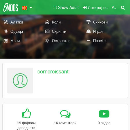
Show Adult
Логирај се
Алатки
Коли
Скинови
Оружја
Скрипти
Играч
Мапи
Останато
Повеќе
corncroissant
19 фајлови
16 коментари
0 видеа
допаднати