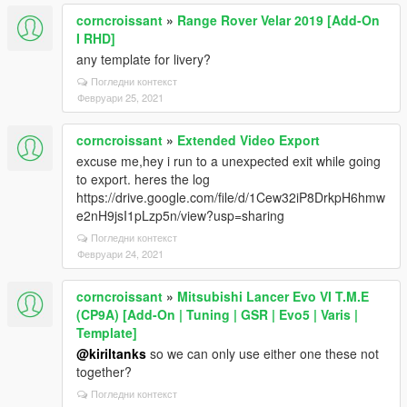
corncroissant
»
Range Rover Velar 2019 [Add-On
I RHD]
any template for livery?
Погледни контекст
Февруари 25, 2021
corncroissant
»
Extended Video Export
excuse me,hey i run to a unexpected exit while going
to export. heres the log
https://drive.google.com/file/d/1Cew32iP8DrkpH6hmw
e2nH9jsI1pLzp5n/view?usp=sharing
Погледни контекст
Февруари 24, 2021
corncroissant
»
Mitsubishi Lancer Evo VI T.M.E
(CP9A) [Add-On | Tuning | GSR | Evo5 | Varis |
Template]
@kiriltanks
so we can only use either one these not
together?
Погледни контекст