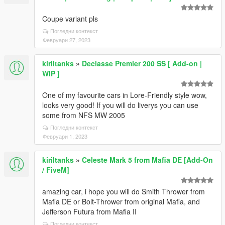
Coupe variant pls
Погледни контекст
Февруари 27, 2023
kiriltanks
»
Declasse Premier 200 SS [ Add-on |
WIP ]
One of my favourite cars in Lore-Friendly style wow,
looks very good! If you will do liverys you can use
some from NFS MW 2005
Погледни контекст
Февруари 1, 2023
kiriltanks
»
Celeste Mark 5 from Mafia DE [Add-On
/ FiveM]
amazing car, i hope you will do Smith Thrower from
Mafia DE or Bolt-Thrower from original Mafia, and
Jefferson Futura from Mafia II
Погледни контекст