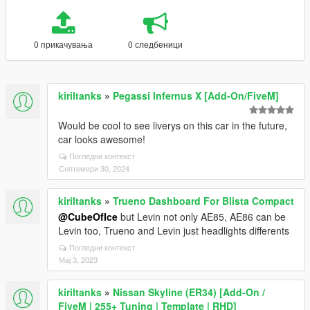
0 прикачувања
0 следбеници
kiriltanks
»
Pegassi Infernus X [Add-On/FiveM]
Would be cool to see liverys on this car in the future,
car looks awesome!
Погледни контекст
Септември 30, 2024
kiriltanks
»
Trueno Dashboard For Blista Compact
@CubeOfIce
but Levin not only AE85, AE86 can be
Levin too, Trueno and Levin just headlights differents
Погледни контекст
Мај 3, 2023
kiriltanks
»
Nissan Skyline (ER34) [Add-On /
FiveM | 255+ Tuning | Template | RHD]