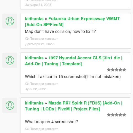
Јануари 31, 2023
kiriltanks
»
Fukuoka Urban Expressway WMMT
[Add-On SP/FiveM]
Map don't have collision, how to fix it?
Погледни контекст
Декември 21, 2022
kiriltanks
»
1997 Hyundai Accent GLS [3in1 dlc |
Add-On | Tuning | Template]
Which Taxi car in 15 screenshot(if im not mistaken)
Погледни контекст
Јуни 22, 2022
kiriltanks
»
Mazda RX7 Spirit R (FD3S) [Add-On |
Tuning | LODs | FiveM | Project Files]
What map on 4 screenshot?
Погледни контекст