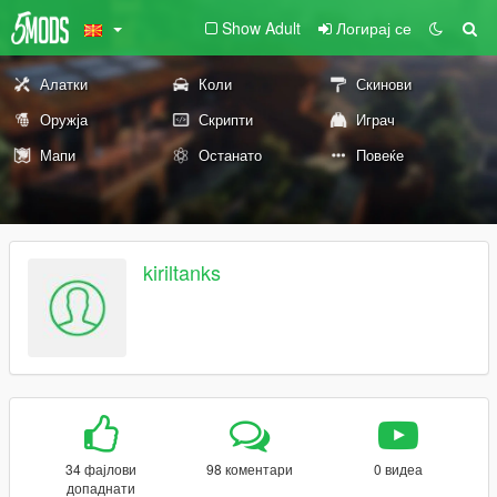
Show Adult
Логирај се
Алатки
Коли
Скинови
Оружја
Скрипти
Играч
Мапи
Останато
Повеќе
kiriltanks
34 фајлови
98 коментари
0 видеа
допаднати