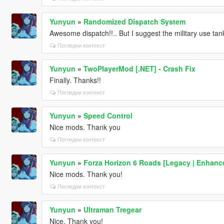
Yunyun
»
Randomized Dispatch System
Awesome dispatch!!.. But I suggest the military use tan
Погледни контекст
Yunyun
»
TwoPlayerMod [.NET] - Crash Fix
Finally. Thanks!!
Погледни контекст
Yunyun
»
Speed Control
Nice mods. Thank you
Погледни контекст
Yunyun
»
Forza Horizon 6 Roads [Legacy | Enhance
Nice mods. Thank you!
Погледни контекст
Yunyun
»
Ultraman Tregear
Nice. Thank you!