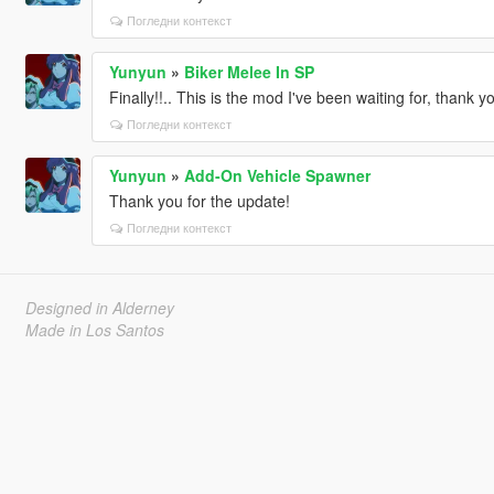
Погледни контекст
Yunyun
»
Biker Melee In SP
Finally!!.. This is the mod I've been waiting for, thank y
Погледни контекст
Yunyun
»
Add-On Vehicle Spawner
Thank you for the update!
Погледни контекст
Designed in Alderney
Made in Los Santos