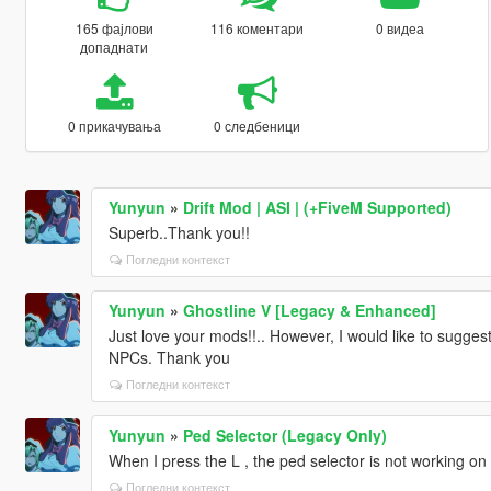
165 фајлови
116 коментари
0 видеа
допаднати
0 прикачувања
0 следбеници
Yunyun
»
Drift Mod | ASI | (+FiveM Supported)
Superb..Thank you!!
Погледни контекст
Yunyun
»
Ghostline V [Legacy & Enhanced]
Just love your mods!!.. However, I would like to sugges
NPCs. Thank you
Погледни контекст
Yunyun
»
Ped Selector (Legacy Only)
When I press the L , the ped selector is not working on
Погледни контекст