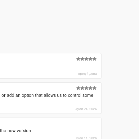
пред 4 дена
t or add an option that allows us to control some
Јули 24, 2026
 the new version
Јули 11, 2026