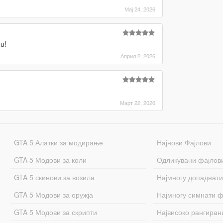
Мај 24, 2026
ou!
Април 2, 2026
Март 22, 2026
GTA 5 Алатки за модирање
Најнови Фајлови
GTA 5 Модови за коли
Одликувани фајлов
GTA 5 скинови за возила
Најмногу допаднати
GTA 5 Модови за оружја
Најмногу симнати ф
GTA 5 Модови за скрипти
Највисоко рангиран