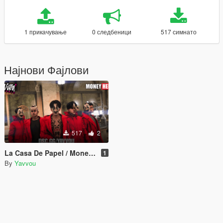
1 прикачување
0 следбеници
517 симнато
Најнови Фајлови
517
2
La Casa De Papel / Money Heist Mask
1
By
Yavvou