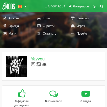
Show Adult
Логирај се
Алатки
Коли
Скинови
Оружја
Скрипти
Играч
Мапи
Останато
Повеќе
Yavvou
0 фајлови
0 коментари
0 видеа
допаднати