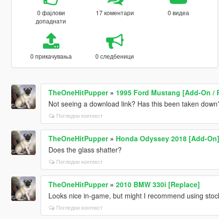
0 фајлови
17 коментари
0 видеа
допаднати
0 прикачувања
0 следбеници
TheOneHitPupper
»
1995 Ford Mustang [Add-On / R
Not seeing a download link? Has this been taken down
Погледни контекст
TheOneHitPupper
»
Honda Odyssey 2018 [Add-On
Does the glass shatter?
Погледни контекст
TheOneHitPupper
»
2010 BMW 330i [Replace]
Looks nice in-game, but might I recommend using stock
Погледни контекст