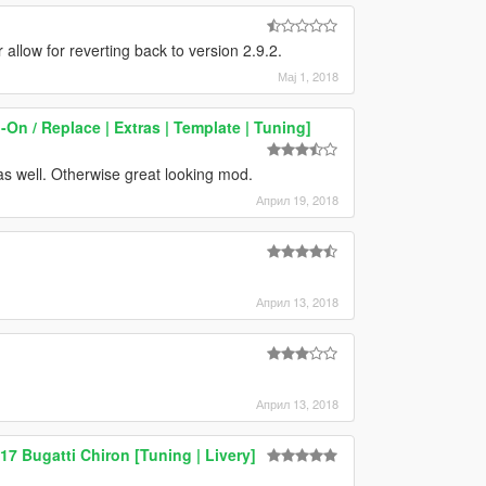
allow for reverting back to version 2.9.2.
Мај 1, 2018
On / Replace | Extras | Template | Tuning]
s well. Otherwise great looking mod.
Април 19, 2018
Април 13, 2018
Април 13, 2018
17 Bugatti Chiron [Tuning | Livery]