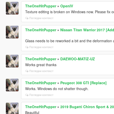
TheOneHitPupper
»
OpenIV
Texture editing is broken on Windows now. Please fix or 
Погледни контекст
TheOneHitPupper
»
Nissan Titan Warrior 2017 [Add-
Glass needs to be reworked a bit and the deformation a
Погледни контекст
TheOneHitPupper
»
DAEWOO-MATIZ-UZ
Works great thanks
Погледни контекст
TheOneHitPupper
»
Peugeot 308 GTI [Replace]
Works. Windows do not shatter though.
Погледни контекст
TheOneHitPupper
»
2019 Bugatti Chiron Sport & 20
Beautiful