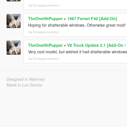
Погледни контекст
TheOneHitPupper
»
1987 Ferrari F40 [Add-On]
Hoping for shatterable windows. Otherwise great mod!
Погледни контекст
TheOneHitPupper
»
V8 Truck Update 2.1 [Add-On /
Very cool model, but wished it had shatterable windows
Погледни контекст
Designed in Alderney
Made in Los Santos