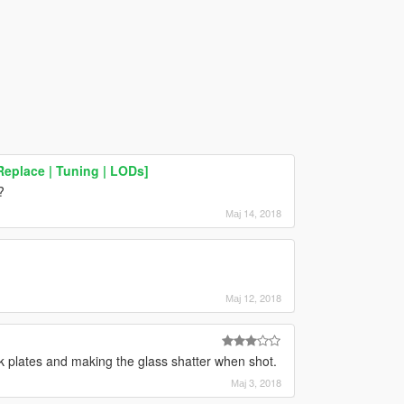
eplace | Tuning | LODs]
?
Мај 14, 2018
]
Мај 12, 2018
 plates and making the glass shatter when shot.
Мај 3, 2018