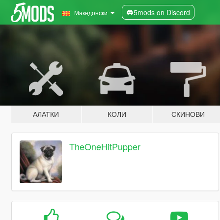
5mods on Discord
Македонски
АЛАТКИ
КОЛИ
СКИНОВИ
TheOneHitPupper