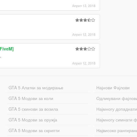
Април 13, 2018
Април 12, 2018
 FiveM]
.
Април 12, 2018
GTA 5 Алатки за модирање
Најнови Фајлови
GTA 5 Модови за коли
Одликувани фајлов
GTA 5 скинови за возила
Најмногу допаднати
GTA 5 Модови за оружја
Најмногу симнати ф
GTA 5 Модови за скрипти
Највисоко рангиран