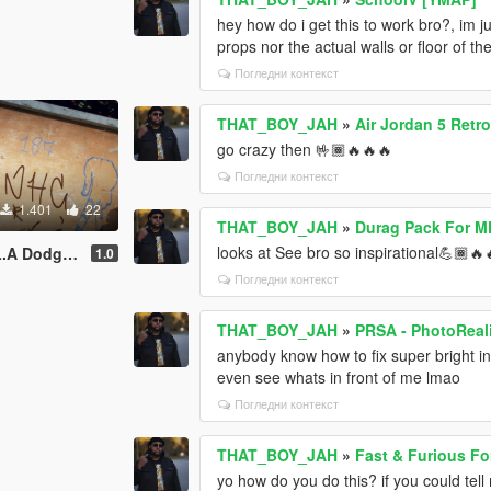
hey how do i get this to work bro?, im ju
props nor the actual walls or floor of th
Погледни контекст
THAT_BOY_JAH
»
Air Jordan 5 Retr
go crazy then 🤟🏾🔥🔥🔥
Погледни контекст
1.401
22
THAT_BOY_JAH
»
Durag Pack For M
looks at See bro so inspirational💪🏾🔥
pack for mpmale
1.0
Погледни контекст
THAT_BOY_JAH
»
PRSA - PhotoReal
anybody know how to fix super bright int
even see whats in front of me lmao
Погледни контекст
THAT_BOY_JAH
»
Fast & Furious Fo
yo how do you do this? if you could tell