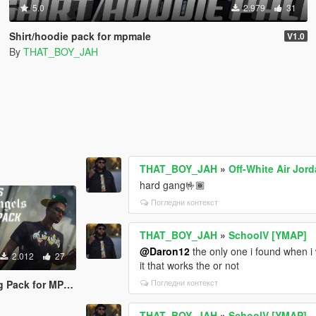
5.0
2.979
31
Shirt/hoodie pack for mpmale
V1.0
By
THAT_BOY_JAH
THAT_BOY_JAH
»
Off-White Air Jor
hard gang🤟🏾
Погледни контекст
THAT_BOY_JAH
»
SchoolV [YMAP]
@Daron12
the only one i found when i
2.012
27
it that works the or not
Погледни контекст
ack for MP Male
THAT_BOY_JAH
»
SchoolV [YMAP]