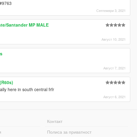
#9763
Септември 3, 2021
oste/Santander MP MALE
Август 10, 2021
rs
Август 7, 2021
 (R60s)
lly here in south central frfr
Август 6, 2021
Контакт
и
Полиса за приватност