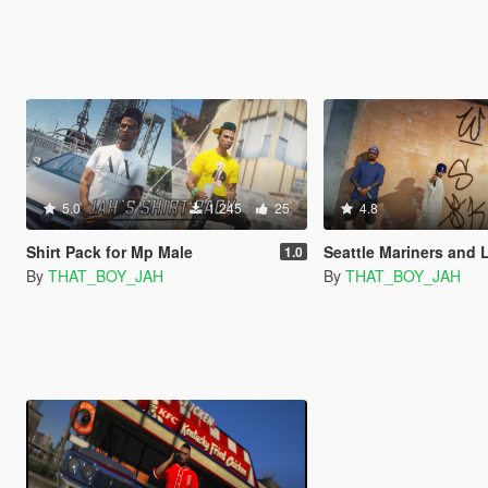
5.0
1.245
25
4.8
Shirt Pack for Mp Male
Seattle Mariners and L.A Dodgers hat 
1.0
By
THAT_BOY_JAH
By
THAT_BOY_JAH