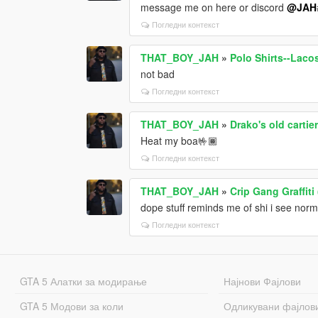
message me on here or discord
@JAH
Погледни контекст
THAT_BOY_JAH
»
Polo Shirts--Lac
not bad
Погледни контекст
THAT_BOY_JAH
»
Drako's old cartie
Heat my boa🤟🏾
Погледни контекст
THAT_BOY_JAH
»
Crip Gang Graffiti
dope stuff reminds me of shi i see norma
Погледни контекст
GTA 5 Алатки за модирање
Најнови Фајлови
GTA 5 Модови за коли
Одликувани фајлов