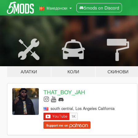
5mods on Discord
Македонски
АЛАТКИ
КОЛИ
СКИНОВИ
THAT_BOY_JAH
south central, Los Angeles California
Support me on