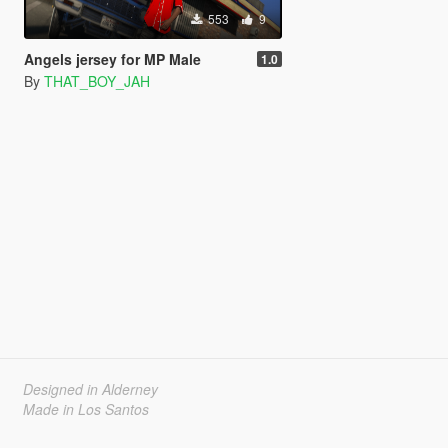
553
9
Angels jersey for MP Male
1.0
By
THAT_BOY_JAH
Designed in Alderney
Made in Los Santos