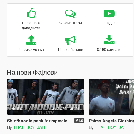
19 фајлови
87 коментари
0 видеа
допаднати
5 прикачувања
15 следбеници
8.190 симнато
Најнови Фајлови
5.0
2.979
31
Shirt/hoodie pack for mpmale
Palms Angels Clothing P
V1.0
By
THAT_BOY_JAH
By
THAT_BOY_JAH