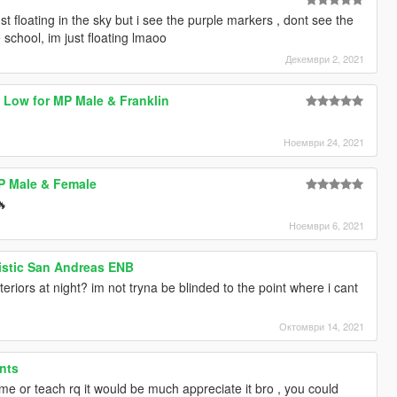
st floating in the sky but i see the purple markers , dont see the
e school, im just floating lmaoo
Декември 2, 2021
o Low for MP Male & Franklin
Ноември 24, 2021
P Male & Female
🔥
Ноември 6, 2021
istic San Andreas ENB
eriors at night? im not tryna be blinded to the point where i cant
Октомври 14, 2021
nts
 me or teach rq it would be much appreciate it bro , you could