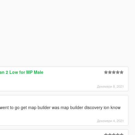
dan 2 Low for MP Male
Декември 8, 2021
 went to go get map builder was map builder discovery ion know
Декември 4, 2021