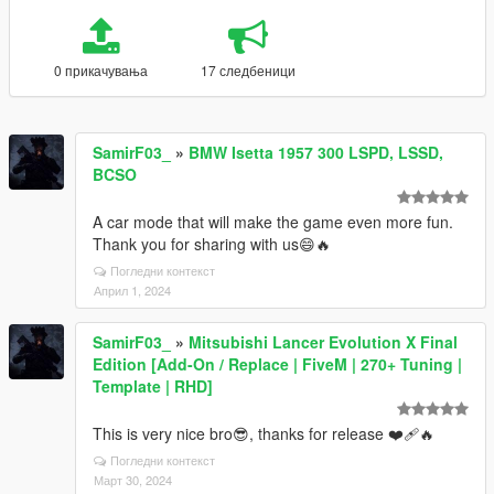
0 прикачувања
17 следбеници
SamirF03_
»
BMW Isetta 1957 300 LSPD, LSSD,
BCSO
A car mode that will make the game even more fun.
Thank you for sharing with us😄🔥
Погледни контекст
Април 1, 2024
SamirF03_
»
Mitsubishi Lancer Evolution X Final
Edition [Add-On / Replace | FiveM | 270+ Tuning |
Template | RHD]
This is very nice bro😎, thanks for release ❤‍🩹🔥
Погледни контекст
Март 30, 2024