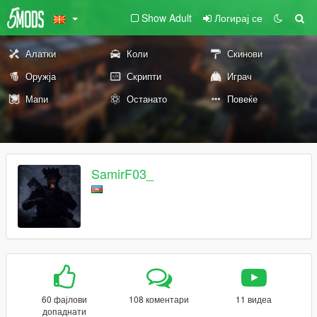
Show Adult
Логирај се
Алатки
Коли
Скинови
Оружја
Скрипти
Играч
Мапи
Останато
Повеќе
SamirF03_
60 фајлови
108 коментари
11 видеа
допаднати