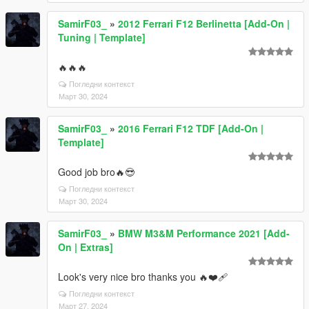
SamirF03_
»
2012 Ferrari F12 Berlinetta [Add-On |
Tuning | Template]
🔥🔥🔥
Погледни контекст
Март 30, 2024
SamirF03_
»
2016 Ferrari F12 TDF [Add-On |
Template]
Good job bro🔥😎
Погледни контекст
Март 30, 2024
SamirF03_
»
BMW M3&M Performance 2021 [Add-
On | Extras]
Look's very nice bro thanks you 🔥❤‍🩹
Погледни контекст
Март 27, 2024