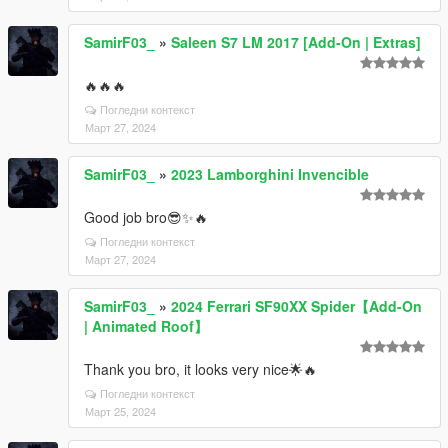
SamirF03_
»
Saleen S7 LM 2017 [Add-On | Extras]
🔥🔥🔥
Погледни контекст
Март 27, 2024
SamirF03_
»
2023 Lamborghini Invencible
Good job bro😎✨🔥
Погледни контекст
Март 27, 2024
SamirF03_
»
2024 Ferrari SF90XX Spider【Add-On
| Animated Roof】
Thank you bro, it looks very nice🌟🔥
Погледни контекст
Март 25, 2024