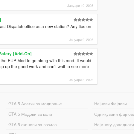
Јануари 10, 2025
]
st Dispatch office as a new station? Any tips on
Јануари 9, 2025
Safety [Add-On]
the EUP Mod to go along with this mod. It would
ep up the good work and can't wait to see more
Јануари 5, 2025
GTA 5 Алатки за модирање
Најнови Фајлови
GTA 5 Модови за коли
Одликувани фајлов
GTA 5 скинови за возила
Најмногу допаднати