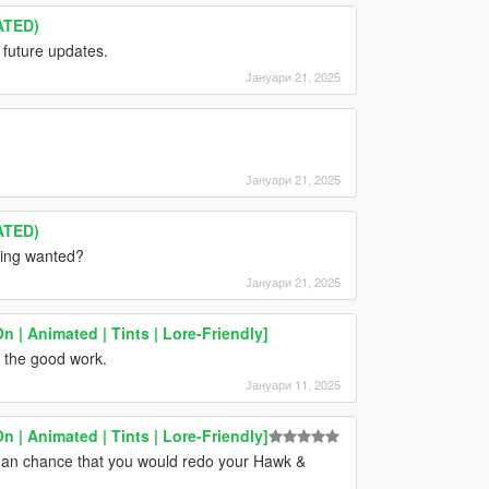
ATED)
in future updates.
Јануари 21, 2025
Јануари 21, 2025
ATED)
eing wanted?
Јануари 21, 2025
| Animated | Tints | Lore-Friendly]
 the good work.
Јануари 11, 2025
| Animated | Tints | Lore-Friendly]
e an chance that you would redo your Hawk &