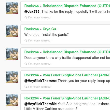
Rock264
»
Rebalanced Dispatch Enhanced (OUTD
@Jax765
, Thanks for the reply, hopefully it will be fix 
Погледни контекст
Rock264
»
Crye G3
Where do I install the pants?
Погледни контекст
Rock264
»
Rebalanced Dispatch Enhanced (OUTD
Does anyone know why traffic disappeared after not b
Погледни контекст
Rock264
»
Vom Feuer Single-Shot Launcher [Add-On 
@HeySlickThatsme
Thank you for your reply, keep up
Погледни контекст
Rock264
»
Vom Feuer Single-Shot Launcher [Add-On 
@HeySlickThatsMe
Yes!! Another great mod! Is ther
Little Military Carbine as a addon?