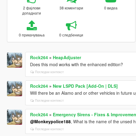
2 фајлови
38 коментари
0 видеа
допаднати
0 прикачувања
0 следбеници
Rock264
»
HeapAdjuster
Does this mod works with the enhanced edition?
Погледни контекст
Rock264
»
New LSPD Pack [Add-On | DLS]
Will there be an Alamo and or other vehicles in future 
Погледни контекст
Rock264
»
Emergency Sirens - Fixes & Improvemen
@Monkeypolice188
, What is the name of the unsed hi
Погледни контекст