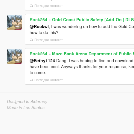
Погледни контекст
Rock264
»
Gold Coast Public Safety [Add-On | DLS
@Rockwl
, I was wondering on how to add the Gold Coa
how to do this?
Погледни контекст
Rock264
»
Maze Bank Arena Department of Public 
@Sethy1124
Dang, I was hoping to find and download 
have been cool. Anyways thanks for your response, ke
to come.
Погледни контекст
Designed in Alderney
Made in Los Santos