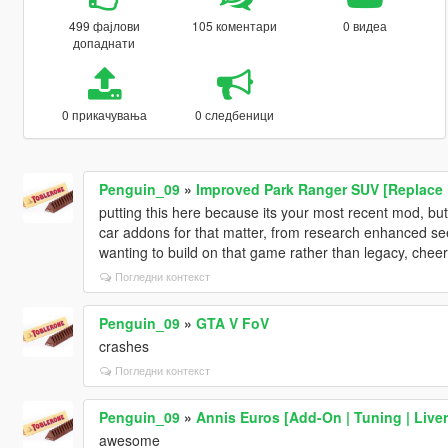
499 фајлови
105 коментари
0 видеа
допаднати
0 прикачувања
0 следбеници
Penguin_09
»
Improved Park Ranger SUV [Replace 
putting this here because its your most recent mod, bu
car addons for that matter, from research enhanced s
wanting to build on that game rather than legacy, chee
Погледни контекст
Penguin_09
»
GTA V FoV
crashes
Погледни контекст
Penguin_09
»
Annis Euros [Add-On | Tuning | Liver
awesome