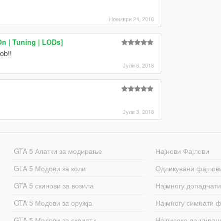
Ноември 24, 2018
n | Tuning | LODs]
ob!!
Јули 6, 2018
Јули 3, 2018
GTA 5 Алатки за модирање
Најнови Фајлови
GTA 5 Модови за коли
Одликувани фајлов
GTA 5 скинови за возила
Најмногу допаднати
GTA 5 Модови за оружја
Најмногу симнати ф
GTA 5 Модови за скрипти
Највисоко рангиран