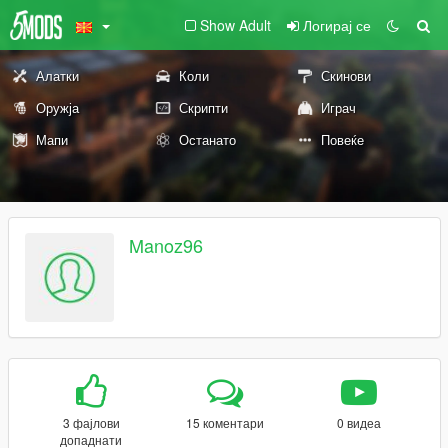
Show Adult
Логирај се
Алатки
Коли
Скинови
Оружја
Скрипти
Играч
Мапи
Останато
Повеќе
Manoz96
3 фајлови
15 коментари
0 видеа
допаднати