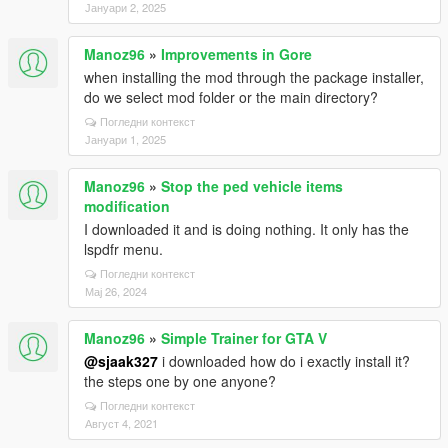
Јануари 2, 2025
Manoz96
»
Improvements in Gore
when installing the mod through the package installer,
do we select mod folder or the main directory?
Погледни контекст
Јануари 1, 2025
Manoz96
»
Stop the ped vehicle items
modification
I downloaded it and is doing nothing. It only has the
lspdfr menu.
Погледни контекст
Мај 26, 2024
Manoz96
»
Simple Trainer for GTA V
@sjaak327
i downloaded how do i exactly install it?
the steps one by one anyone?
Погледни контекст
Август 4, 2021