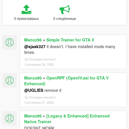
0 прикачувања
0 следбеници
Manoz96
»
Simple Trainer for GTA V
@sjaak327
it doesn't. I have installed mods many
times.
Погледни контекст
Септември 24, 2025
Manoz96
»
OpenRPF (OpenIV.asi for GTA V
Enhanced)
@UGLIES
remove it
Погледни контекст
Септември 21, 2025
Manoz96
»
[Legacy & Enhanced] Enhanced
Native Trainer
DOESNT WORK.