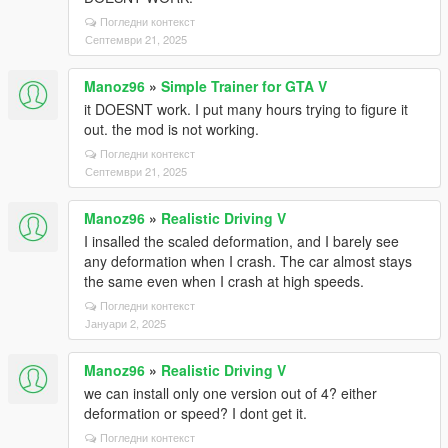
Погледни контекст
Септември 21, 2025
Manoz96
»
Simple Trainer for GTA V
it DOESNT work. I put many hours trying to figure it
out. the mod is not working.
Погледни контекст
Септември 21, 2025
Manoz96
»
Realistic Driving V
I insalled the scaled deformation, and I barely see
any deformation when I crash. The car almost stays
the same even when I crash at high speeds.
Погледни контекст
Јануари 2, 2025
Manoz96
»
Realistic Driving V
we can install only one version out of 4? either
deformation or speed? I dont get it.
Погледни контекст